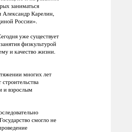
орых заниматься
л Александр Карелин,
диной России».
Сегодня уже существует
 занятия физкультурой
ему и качество жизни.
отяжении многих лет
т строительства
м и взрослым
оследовательно
Государство смогло не
проведение