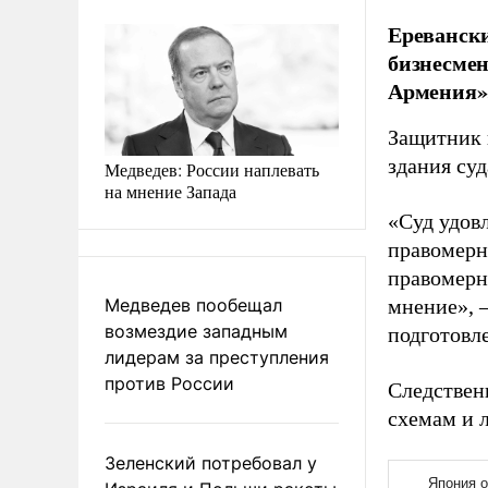
Еревански
бизнесме
Армения»
Защитник 
здания суд
Медведев: России наплевать
на мнение Запада
«Суд удовл
правомерно
правомерн
Медведев пообещал
мнение», –
возмездие западным
подготовл
лидерам за преступления
против России
Следствен
схемам и 
Зеленский потребовал у