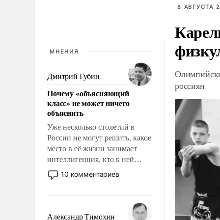
8 АВГУСТА 2
Карел
физку
МНЕНИЯ
Олимпийски
Дмитрий Губин
россиян
Почему «объясняющий
класс» не может ничего
объяснить
Уже несколько столетий в
России не могут решить, какое
место в её жизни занимает
интеллигенция, кто к ней
принадлежит, а кого из неё
10 комментариев
исключили с правом
восстановления и без оного. И
чем она отличается от просто
образованных людей. Иногда
Александр Тимохин