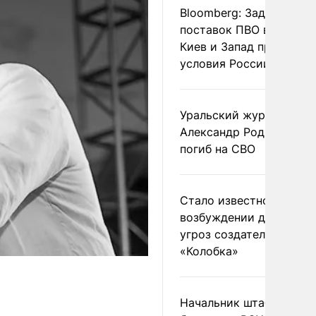
Bloomberg: Задержка
поставок ПВО вынудит
Киев и Запад принять
условия России
Уральский журналист
Александр Родионов
погиб на СВО
Стало известно о
возбуждении дела из-з
угроз создателям
«Колобка»
Начальник штаба