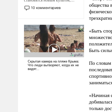
становятся новым культом,
общества 
постепенно вытесняя и
10 комментариев
физическо
отменяя традиционное
требование к человеку – быть
трехкратн
мужественным и твердым под
ударами судьбы, брать на себя
«Быть спо
ответственность, помогать
множество
слабым, идти вперед и
положител
адаптироваться.
Быть силь
По словам
последоват
спортивно
заниматьс
«Начиная 
добивалас
только до