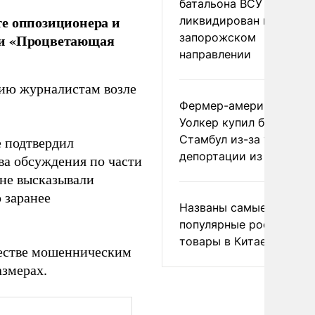
батальона ВСУ
те оппозиционера и
ликвидирован на
запорожском
ии «Процветающая
направлении
ию журналистам возле
Фермер-американец
Уолкер купил билет в
Стамбул из-за угрозы
е подтвердил
депортации из России
ова обсуждения по части
 не высказывали
 заранее
Названы самые
популярные российски
товары в Китае
честве мошенническим
азмерах.