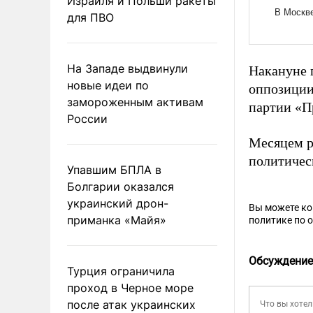
Израиля и Польши ракеты
для ПВО
На Западе выдвинули
Накануне 
новые идеи по
оппозиции
замороженным активам
партии «П
России
Месяцем р
политичес
Упавшим БПЛА в
Болгарии оказался
украинский дрон-
Вы можете к
приманка «Майя»
политике по 
Обсуждение
Турция ограничила
проход в Черное море
после атак украинских