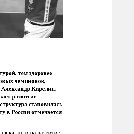
урой, тем здоровее
новых чемпионов,
 Александр Карелин.
вает развитие
аструктура становилась
ту в России отмечается
овека, но и на развитие