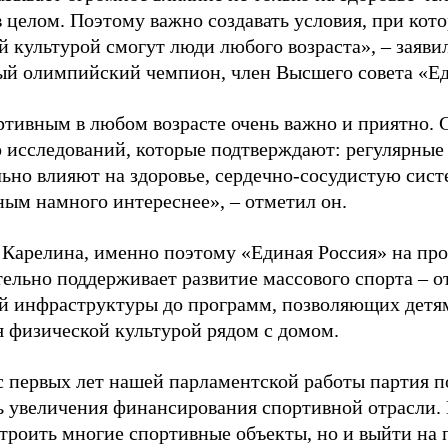
в целом. Поэтому важно создавать условия, при кот
й культурой смогут люди любого возраста», – заяви
ый олимпийский чемпион, член Высшего совета «Е
ртивным в любом возрасте очень важно и приятно. 
 исследований, которые подтверждают: регулярные
ьно влияют на здоровье, сердечно-сосудистую сист
ным намного интереснее», – отметил он.
 Карелина, именно поэтому «Единая Россия» на пр
ельно поддерживает развитие массового спорта – о
й инфраструктуры до программ, позволяющих детя
я физической культурой рядом с домом.
с первых лет нашей парламентской работы партия п
ь увеличения финансирования спортивной отрасли. 
строить многие спортивные объекты, но и выйти на 