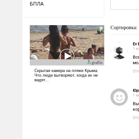
БПЛА
Сортировка:
Ev 
1 м
Вс
мо
От
Юр
1 м
Вы
ко
От