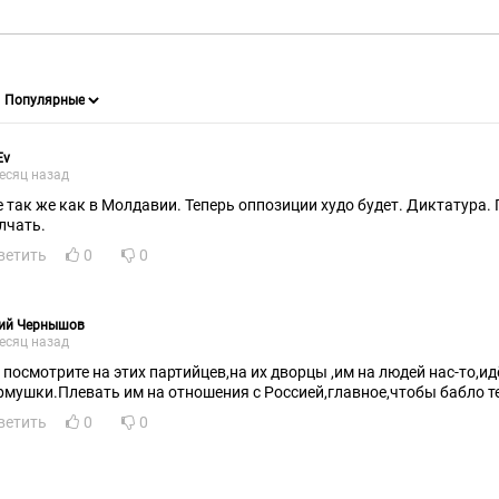
Ev
есяц назад
е так же как в Молдавии. Теперь оппозиции худо будет. Диктатура.
лчать.
ветить
0
0
ий Чернышов
есяц назад
 посмотрите на этих партийцев,на их дворцы ,им на людей нас-то,ид
рмушки.Плевать им на отношения с Россией,главное,чтобы бабло т
ветить
0
0