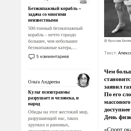
казалось, что эти вопросы
Безэкипажный корабль –
решены раз и навсегда, но –
задача со многими
нет, не решены.
неизвестными
500-тонный безэкипажный
корабль – нечто гораздо
большее, чем небольшие
@ Ярослав Беля
безэкипажные катера,
Tекст:
Алекс
применение которых уже
5 комментариев
стало обыденностью. Задача по
созданию такого корабля очень
Чем больш
сложна и амбициозна. Однако
становитс
и ее реализация радикально
Ольга Андреева
заявил г
поднимет наши боевые
Культ психотравмы
По его сл
возможности.
разрушает и человека, и
массового
народ
доступнее
Обиды на этот жестокий мир,
День физ
разрушающий нас, таких
хрупких и ранимых,
«Спорт ока