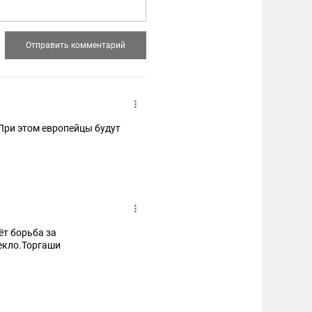
 При этом европейцы будут
ёт борьба за
екло.Торгаши