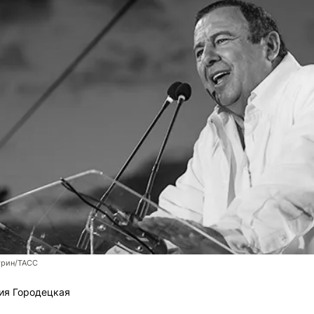
трин/ТАСС
ия Городецкая