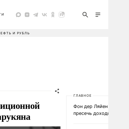
ТИ
НЕФТЬ И РУБЛЬ
ГЛАВНОЕ
зиционной
Фон дер Ляйен призвал
арукяна
пресечь доходы России