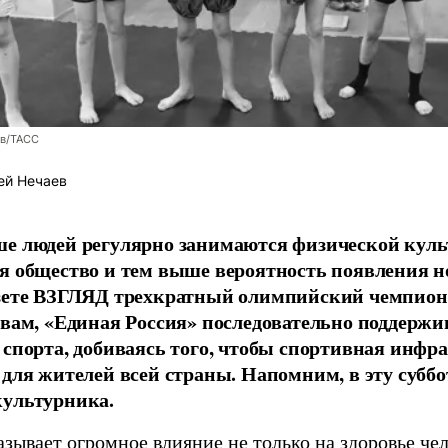
ев/ТАСС
ей Нечаев
е людей регулярно занимаются физической культ
я общество и тем выше вероятность появления 
азете ВЗГЛЯД трехкратный олимпийский чемпион
овам, «Единая Россия» последовательно поддержи
 спорта, добиваясь того, чтобы спортивная инфр
 для жителей всей страны. Напомним, в эту суббо
культурника.
зывает огромное влияние не только на здоровье чел