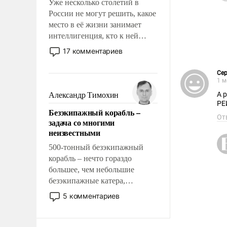
Уже несколько столетий в
России не могут решить, какое
место в её жизни занимает
интеллигенция, кто к ней
принадлежит, а кого из неё
17 комментариев
исключили с правом
восстановления и без оного. И
Сер
чем она отличается от просто
1 м
образованных людей. Иногда
А 
Александр Тимохин
казалось, что эти вопросы
РЕ
Безэкипажный корабль –
решены раз и навсегда, но –
От
задача со многими
нет, не решены.
неизвестными
500-тонный безэкипажный
корабль – нечто гораздо
большее, чем небольшие
безэкипажные катера,
применение которых уже
5 комментариев
стало обыденностью. Задача по
созданию такого корабля очень
сложна и амбициозна. Однако