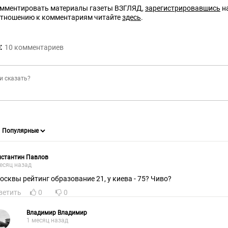
омментировать материалы газеты ВЗГЛЯД,
зарегистрировавшись
на
отношению к комментариям читайте
здесь
.
:
10
комментариев
нстантин Павлов
есяц назад
москвы рейтинг образование 21, у киева - 75? Чиво?
ветить
0
0
Владимир Владимир
1 месяц назад