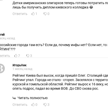
Детки американских олигархов теперь готовы потратить п
лишь бы получить диплом киевского колледжа 😂
Ответить
1
0
гей
есяц назад
российские города там есть? Если да, почему инфы нет? Если нет, т
ЙТИНГ???
ветить
7
3
ИгорьНик
1 месяц назад
Рейтинг Киева был высок, когда пришёл Олег. Столицей сд
Рейтинг упал. Города не стало - сгорел. Заселялся с терри
курской и гомельской областей. Рейтинг вырос к 16 веку, 
опять подрос, падал во время ВОВ. До СВО снова рос.
Читать полностью
Ответить
0
3