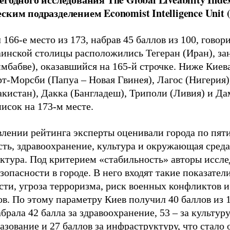
ским подразделением Economist Intelligence Unit (
 166-е место из 173, набрав 45 баллов из 100, говор
инской столицы расположились Тегеран (Иран), зан
мбабве), оказавшийся на 165-й строчке. Ниже Киева
рт-Морсби (Папуа – Новая Гвинея), Лагос (Нигерия
акистан), Дакка (Бангладеш), Триполи (Ливия) и Да
исок на 173-м месте.
влении рейтинга эксперты оценивали города по пят
сть, здравоохранение, культура и окружающая среда
ктура. Под критерием «стабильность» авторы иссл
зопасности в городе. В него входят такие показатели
сти, угроза терроризма, риск военных конфликтов и
ов. По этому параметру Киев получил 40 баллов из 
брала 42 балла за здравоохранение, 53 – за культу
разование и 27 баллов за инфраструктуру, что стало