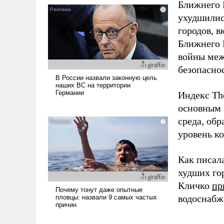
Ближнего В
ухудшилис
городов, 
Ближнего 
войны меж
безопасно
Индекс The
основным 
среда, об
уровень к
Как писал
худших гор
Кличко
пр
водоснабж