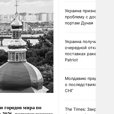
Украина признала
проблему с доступом к
портам Дуная
Украина получила
очередной отказ в
поставках ракет для
Patriot
Молдавию предупреди
о последствиях выхода
СНГ
и городов мира по
The Times: Закрытие
x 2026, подготовленного