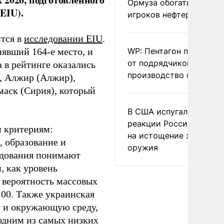
Ормуза обогатило новы
EIU).
игроков нефтерынка
ится в
исследовании EIU
.
WP: Пентагон потребов
явший 164-е место, и
от подрядчиков ускори
 в рейтинге оказались
производство оружия
), Алжир (Алжир),
маск (Сирия), который
В США испугались
реакции России и Кита
и критериям:
на истощение запасов
, образование и
оружия
едования понимают
, как уровень
 вероятность массовых
100. Также украинская
ру и окружающую среду,
 одним из самых низких