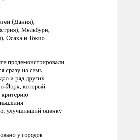
ген (Дания),
встрия), Мельбурн,
), Осака и Токио
инге продемонстрировали
я сразу на семь
дао и ряд других
ью-Йорк, который
о критерию
еньшения
ио, улучшивший оценку
овано у городов