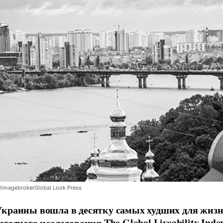
/imagebrokerGlobal Look Press
краины вошла в десятку самых худших для жизн
егодного исследования The Global Liveability Inde