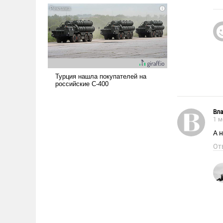
и ее реализация радикально
поднимет наши боевые
возможности.
Вл
1 м
А 
От