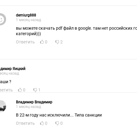
demiurg888
1 месяц назад
вы можете скачать pdf файл в google. там нет российских г
категорий)))
Ответить
0
2
адимир Яицкий
есяц назад
наши ?
ветить
0
1
Владимир Владимир
1 месяц назад
В 22-м году нас исключили... Типа санкции
Ответить
0
0