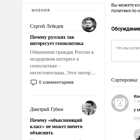
Вы можете к
МНЕНИЯ
политике по 
Сергей Лебедев
Обсуждение
Почему русских так
интересует геополитика
Обвинения граждан России в
нездоровом интересе к
геополитике –
несостоятельны. Этот интерес
рационален и прагматичен. Он
Сортировка:
0 комментариев
обусловлен тысячелетним
опытом выживания в крайне
Ко
непростых условиях и
1 м
фундаментальным знанием,
Дмитрий Губин
у 
что мировая политика имеет
От
Почему «объясняющий
свойство заявляться на порог
класс» не может ничего
нашего дома.
объяснить