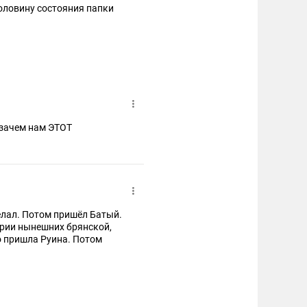
оловину состояния папки
о зачем нам ЭТОТ
елал. Потом пришёл Батый.
тории нынешних брянской,
но пришла Руина. Потом