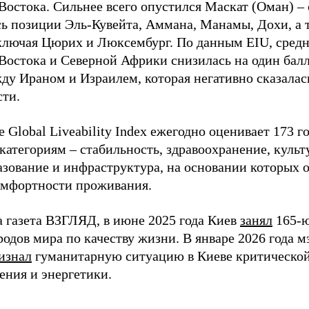
остока. Сильнее всего опустился Маскат (Оман) – с
ь позиции Эль-Кувейта, Аммана, Манамы, Дохи, а 
включая Цюрих и Люксембург. По данным EIU, средн
Востока и Северной Африки снизилась на один балл
ду Ираном и Израилем, которая негативно сказалась
сти.
 Global Liveability Index ежегодно оценивает 173 г
категориям – стабильность, здравоохранение, куль
разование и инфраструктура, на основании которых 
омфортности проживания.
а газета ВЗГЛЯД, в июне 2025 года Киев
занял
165-ю
одов мира по качеству жизни. В январе 2026 года м
изнал
гуманитарную ситуацию в Киеве критической
ения и энергетики.