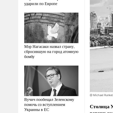
ударили по Европе
Мэр Нагасаки назвал страну,
сбросившую на город атомную
бомбу
@ Michael Runkel
Вучич пообещал Зеленскому
помочь со вступлением
Столица У
Украины в ЕС
версии еж