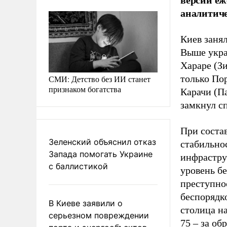
аналитиче
Киев занял
Выше укра
Хараре (Зи
только По
СМИ: Детство без ИИ станет
признаком богатства
Карачи (П
замкнул сп
При соста
Зеленский объяснил отказ
стабильно
Запада помогать Украине
инфрастру
с баллистикой
уровень бе
преступно
беспорядк
В Киеве заявили о
столица на
серьезном повреждении
75 – за об