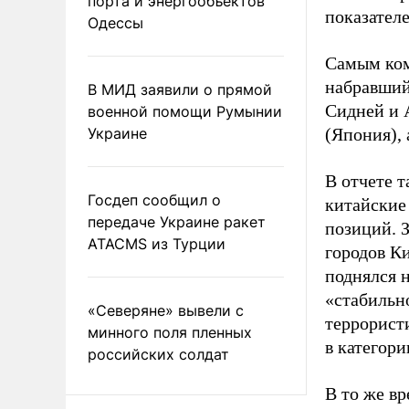
порта и энергообъектов
показателе
Одессы
Самым ком
набравший
В МИД заявили о прямой
Сидней и 
военной помощи Румынии
Украине
(Япония), 
В отчете 
Госдеп сообщил о
китайские
передаче Украине ракет
позиций. 
ATACMS из Турции
городов К
поднялся 
«стабильн
«Северяне» вывели с
террорист
минного поля пленных
в категор
российских солдат
В то же в