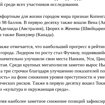
й среди всех участников исследования.
фортным для жизни городом мира признан Копенга
 98 баллов. В первую десятку также вошли Вена (А
Аделаида (Австралия), Цюрих и Женева (Швейцария
а также Ванкувер (Канада).
также отмечается, что наибольший прогресс в рейт
 города. Лидером по росту стал Фучжоу, поднявшийс
Значительно улучшили свои места Нанкин, Уси, Цин
итая. Среди крупных мегаполисов заметно вырос Н
на три строчки благодаря улучшению показателей п
ость» на фоне снижения уровня преступности и ум
ических рисков. Также в первую десятку вошел Ток
ии «культура и окружающая среда».
ремя наиболее заметное снижение позиций зафиксир