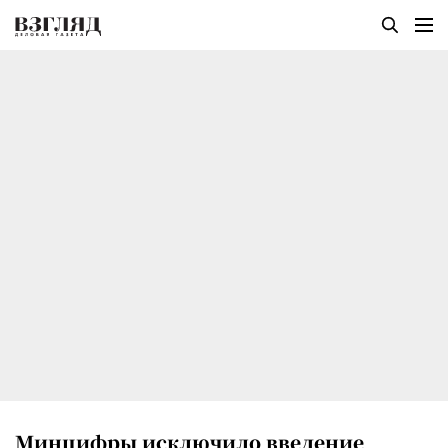
Минцифры исключило введение