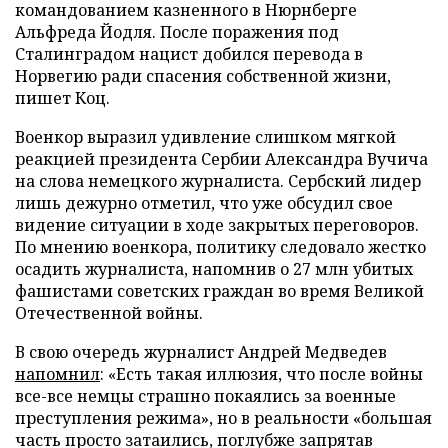
командованием казненного в Нюрнберге
Альфреда Йодля. После поражения под
Сталинградом нацист добился перевода в
Норвегию ради спасения собственной жизни,
пишет Коц.
Военкор выразил удивление слишком мягкой
реакцией президента Сербии Александра Вучича
на слова немецкого журналиста. Сербский лидер
лишь дежурно отметил, что уже обсудил свое
видение ситуации в ходе закрытых переговоров.
По мнению военкора, политику следовало жестко
осадить журналиста, напомнив о 27 млн убитых
фашистами советских граждан во время Великой
Отечественной войны.
В свою очередь журналист Андрей Медведев
напомнил
: «Есть такая иллюзия, что после войны
все-все немцы страшно покаялись за военные
преступления режима», но в реальности «большая
часть просто затаились, поглубже запрятав