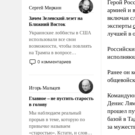
Герой Рос
псевдонаучной фантастики,
Сергей Миркин
армией и 
стало всерьез обсуждаемой
Зачем Зеленский лезет на
включая с
идеей.
Ближний Восток
эксперты
Украинские лоббисты в США
лучшей в 
использовали все свои
возможности, чтобы повлиять
Российски
на Трампа в вопросе
исполняющ
предоставления вооружений
0 комментариев
своим нанимателям. Вероятно,
Ранее он 
кому-то из тех, кто
консультирует Киев, пришла в
общевойск
голову мысль: хорошо бы
Игорь Мальцев
продемонстрировать, что
Командую
Главное – не пустить старость
Украина вступила в
Денис Лям
в голову
вооруженное противостояние
прошел пу
с Ираном.
Мы наблюдаем реальный
базой в Т
прорыв в теме, которую по
за мужест
привычке называем
«старостью». Кстати, и слово-