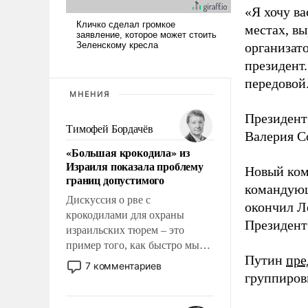
«Я хочу в
местах, вы
организато
президент
передовой
МНЕНИЯ
Президент
Тимофей Бордачёв
Валерия С
«Большая крокодила» из
Израиля показала проблему
Новый ком
границ допустимого
командующ
Дискуссия о рве с
окончил Л
крокодилами для охраны
Президен
израильских тюрем – это
пример того, как быстро мы
Путин
пре
двигаемся по пути
7 комментариев
революционных изменений.
группиров
То, что несколько лет назад
было образом для