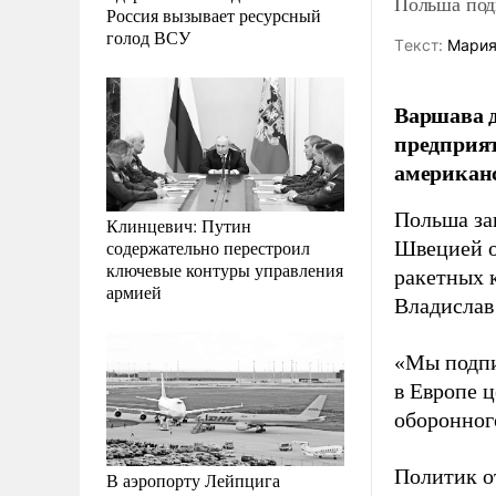
Польша подп
Россия вызывает ресурсный
голод ВСУ
Tекст:
Мария
Варшава д
предприят
американс
Польша за
Клинцевич: Путин
содержательно перестроил
Швецией о
ключевые контуры управления
ракетных 
армией
Владислав
«Мы подпи
в Европе ц
оборонного
Политик о
В аэропорту Лейпцига