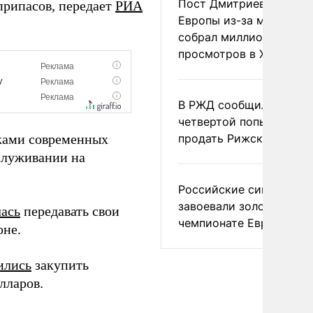
Пост Дмитриева о гибе
припасов, передает
РИА
Европы из-за мигранто
собрал миллион
просмотров в X
В РЖД сообщили о
четвертой попытке
пками современных
продать Рижский вокза
бслуживании на
Российские синхронис
завоевали золото на
лась
передавать свои
чемпионате Европы
оне.
ились
закупить
лларов.