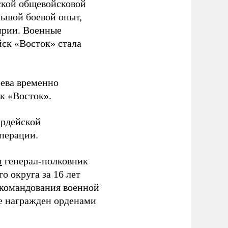
ской общевойсковой
льшой боевой опыт,
ирии. Военные
йск «Восток» стала
рева временно
к «Восток».
ардейской
операции.
н
генерал-полковник
 округа за 16 лет
 командования военной
е награжден орденами