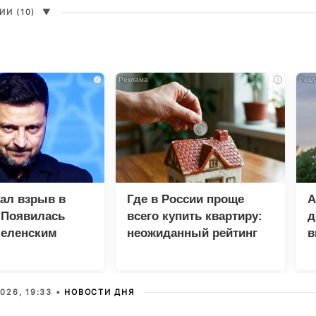
И (10)
▼
i
i
зал взрыв в
Где в России проще
А
 Появилась
всего купить квартиру:
д
Зеленским
неожиданный рейтинг
в
у
026, 19:33 •
НОВОСТИ ДНЯ