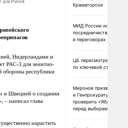
для Patriot
Краматорске
МИД России исключил
вропейского
посредничество Герма
оеприпасов
в переговорах по Украи
ией, Нидерландами и
ЦБ пересмотрел прогно
ет PAC-3 для зенитно-
по ключевой ставке
ой обороны республики
Миронов призвал Миню
и и Швецией о создании
и Генпрокуратуру
, – написал глава
проверить «Яблоко»
перед выборами
существенно нарастить