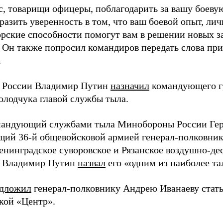
ас, товарищи офицеры, поблагодарить за вашу боеву
разить уверенность в том, что ваш боевой опыт, лич
рские способности помогут вам в решении новых за
. Он также попросил командиров передать слова пр
.
 России Владимир Путин
назначил
командующего г
олодчука главой службы тыла.
андующий службами тыла Минобороны России Гер
ий 36-й общевойсковой армией генерал-полковник
енинградское суворовское и Рязанское воздушно-де
т Владимир Путин
назвал
его «одним из наиболее т
дложил
генерал-полковнику Андрею Иванаеву ста
кой «Центр».