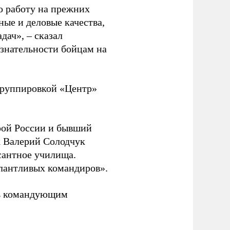
ю работу на прежних
ные и деловые качества,
дач», – сказал
изнательности бойцам на
руппировкой «Центр»
ой России и бывший
 Валерий Солодчук
сантное училища.
алантливых командиров».
ть командующим