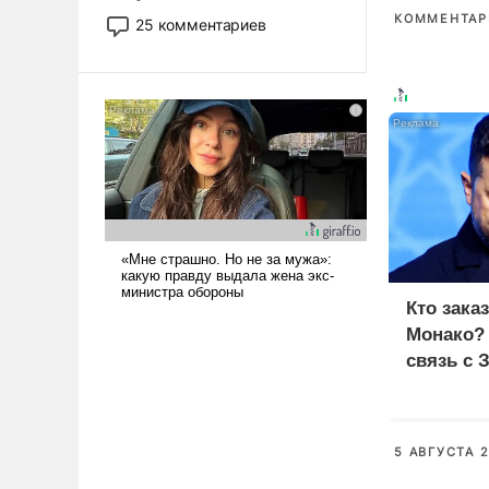
то это уже стараются не
КОММЕНТАРИ
25 комментариев
использовать – так же, как
«бабка», «дед», – хотя бы в
образованной среде, потому
что оно уже несет негативные
коннотации.
Кто зака
Монако?
связь с 
5 АВГУСТА 2