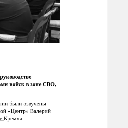
руководстве
ми войск в зоне СВО,
ании были озвучены
кой «Центр» Валерий
те
Кремля.