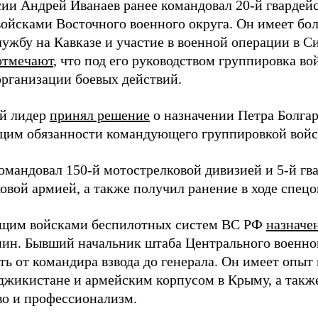
сии Андрей Иванаев ранее командовал 20-й гвардей
войсками Восточного военного округа. Он имеет бо
лужбу на Кавказе и участие в военной операции в С
отмечают
, что под его руководством группировка во
организации боевых действий.
й лидер
принял решение
о назначении Петра Болга
им обязанности командующего группировкой войс
командовал 150-й мотострелковой дивизией и 5-й гв
овой армией, а также получил ранение в ходе спец
щим войсками беспилотных систем ВС РФ
назначе
ин. Бывший начальник штаба Центрального военного
ть от командира взвода до генерала. Он имеет опыт
аджикистане и армейским корпусом в Крыму, а такж
во и профессионализм.