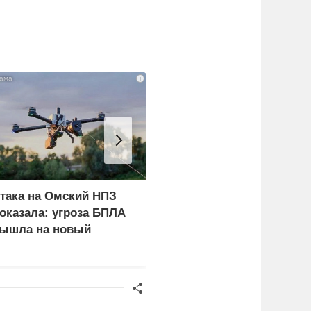
i
така на Омский НПЗ
С каким заявлением к
оказала: угроза БПЛА
России обратился
ышла на новый
Бернем накануне визита
ровень
Зеленского