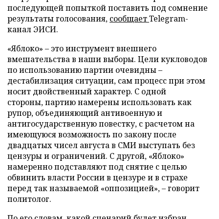
последующей попыткой поставить под сомнение
результаты голосования,
сообщает
Telegram-
канал ЭИСИ.
«Яблоко» – это инструмент внешнего
вмешательства в наши выборы. Цели кукловодов
по использованию партии очевидны –
дестабилизация ситуации, сам процесс при этом
носит двойственный характер. С одной
стороны, партию намерены использовать как
рупор, объединяющий антивоенную и
антигосударственную повестку, с расчетом на
имеющуюся возможность по закону после
двадцатых чисел августа в СМИ выступать без
цензуры и ограничений. С другой, «Яблоко»
намеренно подставляют под снятие с целью
обвинить власти России в цензуре и в страхе
перед так называемой «оппозицией», – говорит
политолог.
По его словам, какой сценарий будет избран