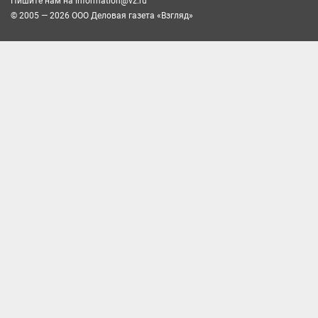
Пишите нам на
information@vz.ru
© 2005 — 2026 ООО Деловая газета «Взгляд»