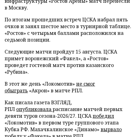
инфраструктуры «Ростов Арены» матч перенесли
в Москву.
По итогам прошедших встреч ЦСКА набрал пять
очков и занял шестое место в турнирной таблице.
«Ростов» с четырьмя баллами расположился на
седьмой позиции.
Следующие матчи пройдут 15 августа. ЦСКА
примет воронежский «Факел», а «Ростов»
проведет гостевой матч против казанского
«Рубина».
В этот же день «Локомотив»
не смог
обыграть
«Акрон» в матче РПЛ.
Как писала газета ВЗГЛЯД,
РПЛ
опубликовала
расписание матчей первых
девяти туров сезона-2026/27. ЦСКА
победил
«Локомотив» в первом туре группового этапа
Кубка РФ. Махачкалинское «Динамо»
вырвало
победу
у «Факела» в матче РПЛ.