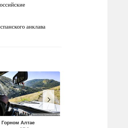
российские
спанского анклава
 Горном Алтае
ФСБ: Сорвано