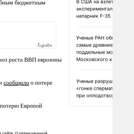
В США на взлете разби
табным бюджетным
экспериментальный др
напарник F-35
Ученые РАН обнаружил
самые древние
поддельные монеты
ноз роста ВВП еврозоны
Московского княжеств
Ученые разрушили миф
ии
сообщило
о потере
«гонке сперматозоидов
при оплодотворении
потерю Европой
 сайте. О редакционной