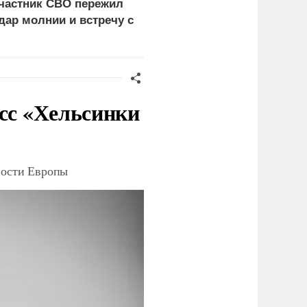
частник СВО пережил
покушение на одного из
дар молнии и встречу с
глав новых регионов
едведем
есс «Хельсинки
ности Европы