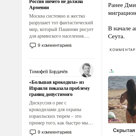
Россия ничего не должна
уязвимости США, например,
Ранее Дм
Армении
перед Китаем.
миграцион
Москва системно и жестко
разрушает тот фантастический
В начале 
мир, который Пашинян рисует
Сеута.
для армянского населения.
Мир, где этому населению все
9 комментариев
должны просто по
КОММЕНТАРИ
определению, где его
политические прожекты будут
беспрекословно оплачиваться
Тимофей Бордачёв
за счет российских
«Большая крокодила» из
налогоплательщиков и где за
Израиля показала проблему
свои поступки не нужно
границ допустимого
отвечать.
Дискуссия о рве с
крокодилами для охраны
израильских тюрем – это
пример того, как быстро мы
двигаемся по пути
Скрытая 
9 комментариев