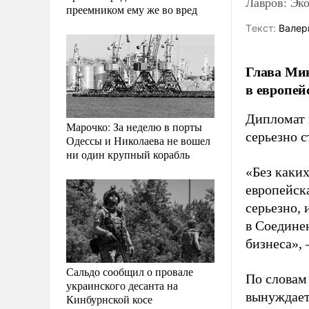
Лавров: Эк
преемником ему же во вред
Tекст:
Валер
Глава Мин
в европей
Дипломат 
Марочко: За неделю в порты
серьезно с
Одессы и Николаева не вошел
ни один крупный корабль
«Без каки
европейска
серьезно,
в Соединен
бизнеса», 
Сальдо сообщил о провале
По словам
украинского десанта на
вынуждает
Кинбурнской косе