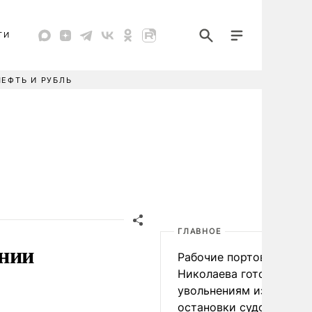
ТИ
НЕФТЬ И РУБЛЬ
ГЛАВНОЕ
янии
Рабочие портов Одессы
Николаева готовятся к
увольнениям из-за
остановки судоходства