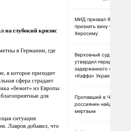
МИД призвал Японию
признать вину США за
л на глубокий кризис
Хиросиму
метны в Германии, где
Верховный суд Швеции
утвердил передачу
задержанного сухогруз
е, в которое приходит
«Каффа» Украине
альная сфера страдает
мика «бежит» из Европы
е благоприятные для
Пропавший в Черногор
россиянин найден
мертвым
ущая ситуация
м. Лавров добавил, что