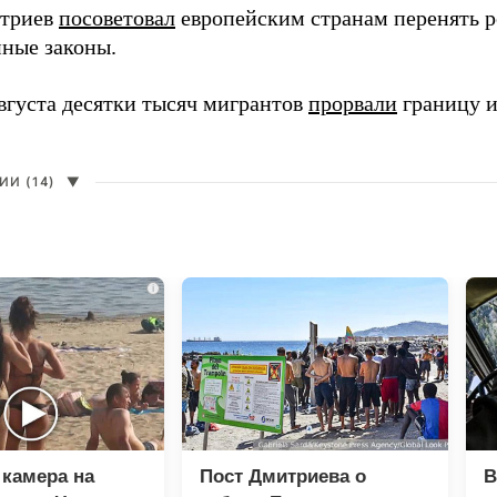
итриев
посоветовал
европейским странам перенять 
ные законы.
августа десятки тысяч мигрантов
прорвали
границу и
И (14)
▼
i
камера на
Пост Дмитриева о
В