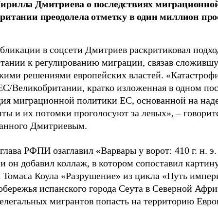
ирилла Дмитриева о последствиях миграционно
ритании преодолела отметку в один миллион про
убликации в соцсети Дмитриев раскритиковал подхо
тании к регулированию миграции, связав сложивш
кими решениями европейских властей. «Катастроф
ЕС/Великобритании, кратко изложенная в одном пос
ия миграционной политики ЕС, основанной на наде
ты и их потомки проголосуют за левых», – говоритс
анного Дмитриевым.
глава РФПИ озаглавил «Варвары у ворот: 410 г. н. э
и он добавил коллаж, в котором сопоставил картин
 Томаса Коула «Разрушение» из цикла «Путь импе
обережья испанского города Сеута в Северной Афри
елегальных мигрантов попасть на территорию Евро