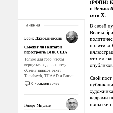
(РФПИ) К
и Великоб
сети X.
В своей п
МНЕНИЯ
Великобри
Борис Джерелиевский
политичес
политика 
Сможет ли Пентагон
перестроить ВПК США
иллюстрац
что мигран
Только для того, чтобы
опубликов
вернуться к довоенному
объему запасов ракет
Tomahawk, THAAD и Patriot
Свой пост 
США потребуется более трех
0 комментариев
публикаци
лет. Даже небольшая война с
художника
Ираном опустошила
кадрами п
американские арсеналы.
Сложившаяся ситуация
попытки н
Геворг Мирзаян
означает многолетний период