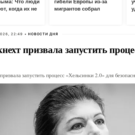
рыма: Что люди
гибели Европы из-за
у
т, когда их не
мигрантов собрал
у
миллион просмотров в
м
X
026, 22:49 •
НОВОСТИ ДНЯ
кнехт призвала запустить проц
призвала запустить процесс «Хельсинки 2.0» для безопас