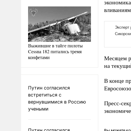
экономика
вливаниям
Выжившие в тайге пилоты
Cessna 182 питались тремя
конфетами
Месяцем р
на текущий
В конце п
Путин согласился
Евросоюзо
встретиться с
вернувшимися в Россию
Пресс-сек
учеными
экономичес
Путин согласился
Вы можете к