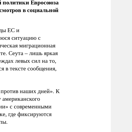
й политики Евросоюза
смотров в социальной
ды ЕС и
уюся ситуацию с
ическая миграционная
те. Сеута – лишь яркая
ждах левых сил на то,
я в тексте сообщения,
. против наших дней». К
у американского
рии» с современными
ке, где фиксируются
пы.