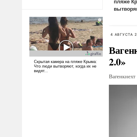
революционных изменений.
пляже К
То, что несколько лет назад
вытворяю
было образом для
видят...
псевдонаучной фантастики,
стало всерьез обсуждаемой
идеей.
4 АВГУСТА 2
Ваген
2.0»
Вагенкнехт 