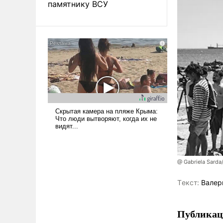
памятнику ВСУ
@ Gabriela Sarda
Tекст:
Валер
Публикаци