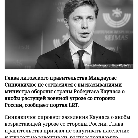
Фото: Mindaugas Kulbis/AP/TASS
Глава литовского правительства Миндаугас
Синкявичюс не согласился с высказываниями
министра обороны страны Робертаса Каунаса о
якобы растущей военной угрозе со стороны
России, сообщает портал LRT.
Синкявичюс опроверг заявления Каунаса о якобы
возрастающей угрозе со стороны России. Глава
правительства призвал не запугивать население
и тщательно взвешивать распространяемую