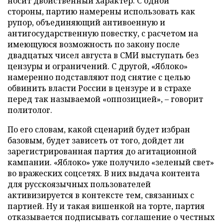
носит двойственный характер. С одной
стороны, партию намерены использовать как
рупор, объединяющий антивоенную и
антигосударственную повестку, с расчетом на
имеющуюся возможность по закону после
двадцатых чисел августа в СМИ выступать без
цензуры и ограничений. С другой, «Яблоко»
намеренно подставляют под снятие с целью
обвинить власти России в цензуре и в страхе
перед так называемой «оппозицией», – говорит
политолог.
По его словам, какой сценарий будет избран
базовым, будет зависеть от того, дойдет ли
зарегистрированная партия до агитационной
кампании. «Яблоко» уже получило «зеленый свет»
во вражеских соцсетях. В них выдача контента
для русскоязычных пользователей
активизируется в контексте тем, связанных с
партией. Ну и такая вишенкой на торте, партия
отказывается подписывать соглашение о честных