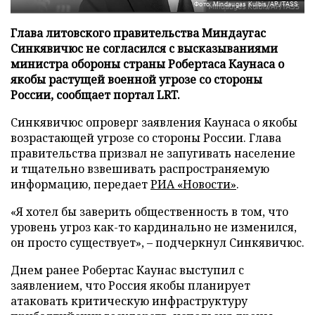
Фото: Mindaugas Kulbis/AP/TASS
Глава литовского правительства Миндаугас
Синкявичюс не согласился с высказываниями
министра обороны страны Робертаса Каунаса о
якобы растущей военной угрозе со стороны
России, сообщает портал LRT.
Синкявичюс опроверг заявления Каунаса о якобы
возрастающей угрозе со стороны России. Глава
правительства призвал не запугивать население
и тщательно взвешивать распространяемую
информацию, передает
РИА «Новости»
.
«Я хотел бы заверить общественность в том, что
уровень угроз как-то кардинально не изменился,
он просто существует», – подчеркнул Синкявичюс.
Днем ранее Робертас Каунас выступил с
заявлением, что Россия якобы планирует
атаковать критическую инфраструктуру