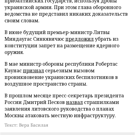
прибалтийских государств, используя дроны
украинской армии. При этом глава оборонного
ведомства не представил никаких доказательств
своим словам.
В июне будущий премьер-министр Литвы
Миндаугас Синкявичюс
предложил
убрать из
конституции запрет на размещение ядерного
оружия.
В мае министр обороны республики Робертас
Каунас
признал
серьезным вызовом
проникновение украинских беспилотников в
воздушное пространство страны.
В прошлом месяце пресс-секретарь президента
России Дмитрий Песков
назвал
страшилками
заявления литовского руководства о планах
Москвы атаковать местную инфраструктуру.
Текст: Вера Басилая