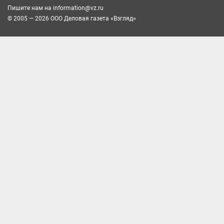
Пишите нам на
information@vz.ru
© 2005 — 2026 ООО Деловая газета «Взгляд»