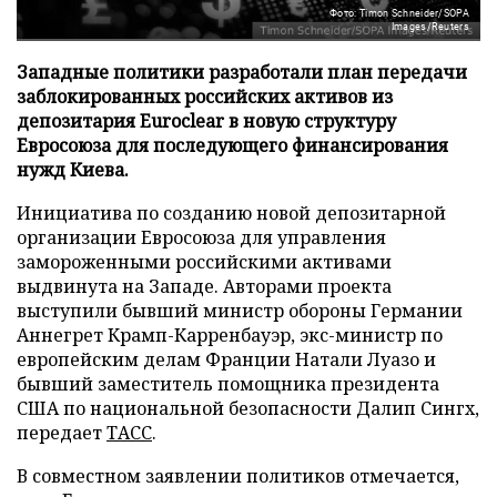
Фото: Timon Schneider/SOPA
Images/Reuters
Западные политики разработали план передачи
заблокированных российских активов из
депозитария Euroclear в новую структуру
Евросоюза для последующего финансирования
нужд Киева.
Инициатива по созданию новой депозитарной
организации Евросоюза для управления
замороженными российскими активами
выдвинута на Западе. Авторами проекта
выступили бывший министр обороны Германии
Аннегрет Крамп-Карренбауэр, экс-министр по
европейским делам Франции Натали Луазо и
бывший заместитель помощника президента
США по национальной безопасности Далип Сингх,
передает
ТАСС
.
В совместном заявлении политиков отмечается,