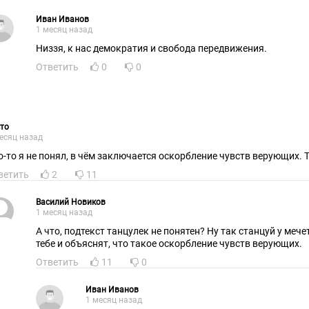
Иван Иванов
1 месяц назад
Низзя, к нас демократия и свобода передвижения.
Ответить
0
0
то
есяц назад
Что-
ветить
2
11
Василий Новиков
1 месяц назад
А что, подтекст танцулек не понятен? Ну так станцуй у мече
тебе и объяснят, что такое оскорбление чувств верующих.
Ответить
11
0
Иван Иванов
1 месяц назад