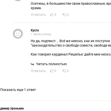
Осетины, в большинстве свом православные, вря
храма.
Ответить
3
0
Кусто
1 месяц назад
Ну да, подтекст... Всё же неясно, как их поступок нарушил
"законодательство о свободе совести, 
Как говорил кардинал Ришелье: дайте мне неско
самым благонамеренным человеком во Франции, и я найду, за что е
повесить.
Читать полностью
Ответить
0
0
Показать еще 1 ответ
адимир пронькин