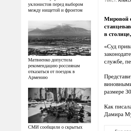
Tекст:
Алекс
уклонистов перед выбором
между нищетой и фронтом
Мировой с
станцева
в столице
«Суд прив
законодате
Матвиенко допустила
службе, п
рекомендацию россиянам
отказаться от поездок в
Представи
Армению
виновными
размере 30
Как писал
Дамира Му
СМИ сообщили о скрытых