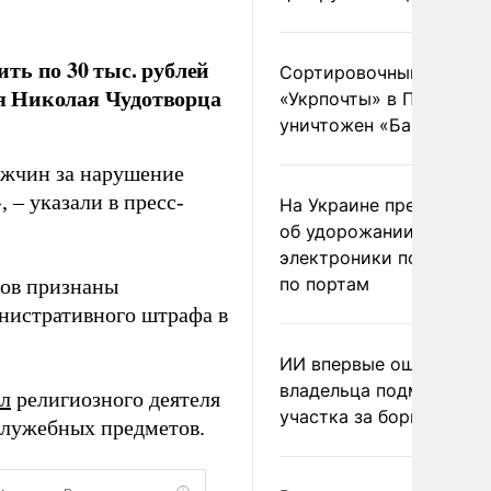
ть по 30 тыс. рублей
Сортировочный пункт
я Николая Чудотворца
«Укрпочты» в Павлогра
уничтожен «Бандероль
ужчин за нарушение
 – указали в пресс-
На Украине предупреди
об удорожании китайс
электроники после уда
по портам
тов признаны
нистративного штрафа в
ИИ впервые оштрафова
владельца подмосковн
л
религиозного деятеля
участка за борщевик
служебных предметов.