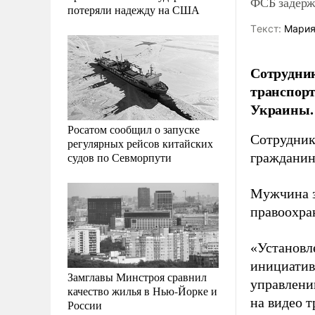
ФСБ задерж
потеряли надежду на США
Tекст:
Мария
Сотрудник
транспорт
Украины.
Росатом сообщил о запуске
Сотрудник
регулярных рейсов китайских
судов по Севморпути
гражданин
Мужчина з
правоохра
«Установл
инициатив
Замглавы Минстроя сравнил
управлени
качество жилья в Нью-Йорке и
на видео т
России