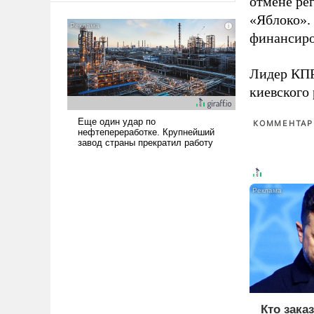
отмене ре
американские арсеналы.
«Яблоко».
Сложившаяся ситуация
финансиро
означает многолетний период
уязвимости США, например,
Лидер КП
перед Китаем.
киевского
КОММЕНТАРИ
Кто зака