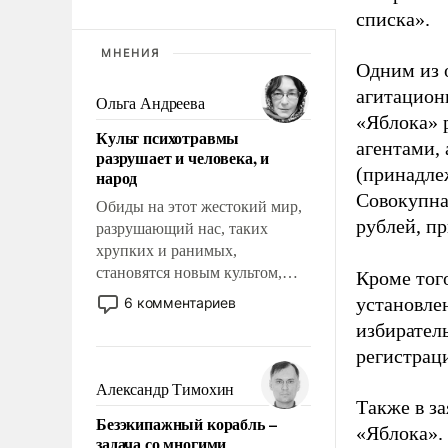
списка».
МНЕНИЯ
Одним из 
агитацион
Ольга Андреева
«Яблока» 
Культ психотравмы
агентами,
разрушает и человека, и
(принадле
народ
Совокупная
Обиды на этот жестокий мир,
рублей, пр
разрушающий нас, таких
хрупких и ранимых,
становятся новым культом,
Кроме тог
постепенно вытесняя и
установле
6 комментариев
отменяя традиционное
избиратель
требование к человеку – быть
регистрац
мужественным и твердым под
ударами судьбы, брать на себя
Александр Тимохин
ответственность, помогать
Также в з
Безэкипажный корабль –
слабым, идти вперед и
«Яблока».
задача со многими