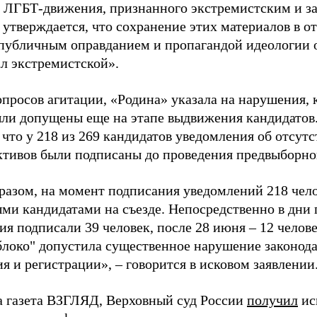
 ЛГБТ-движения, признанного экстремистским и з
 утверждается, что сохранение этих материалов в о
«публичным оправданием и пропагандой идеологии 
ал экстремистской».
просов агитации, «Родина» указала на нарушения, 
ыли допущены еще на этапе выдвижения кандидатов. 
 что у 218 из 269 кандидатов уведомления об отсу
активов были подписаны до проведения предвыборног
разом, на момент подписания уведомлений 218 чело
ми кандидатами на съезде. Непосредственно в дни 
я подписали 39 человек, после 28 июня – 12 челов
блоко" допустила существенное нарушение законода
 и регистрации», – говорится в исковом заявлении
а газета ВЗГЛЯД, Верховный суд России
получил
ис