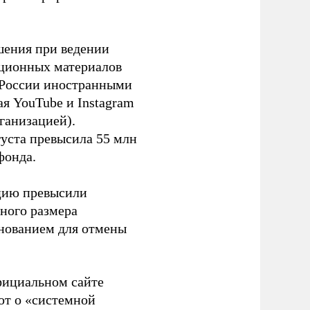
шения при ведении
ационных материалов
в России иностранными
я YouTube и Instagram
ганизацией).
густа превысила 55 млн
фонда.
ацию превысили
ного размера
основанием для отмены
фициальном сайте
ют о «системной