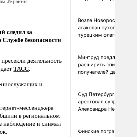
бам Украины
Возле Новороссийска
атакован сухогруз под
й следил за
турецким флагом
 Службе безопасности
Минтруд предложил
пресекли деятельность
расширить список
едает
ТАСС
.
получателей двух пенс
оеннослужащих и
Суд Петербурга заочно
арестовал супругу
нтернет-мессенджера
Александра Невзорова
общили в региональном
ое наблюдение и снимал
ок.
Финские пограничники