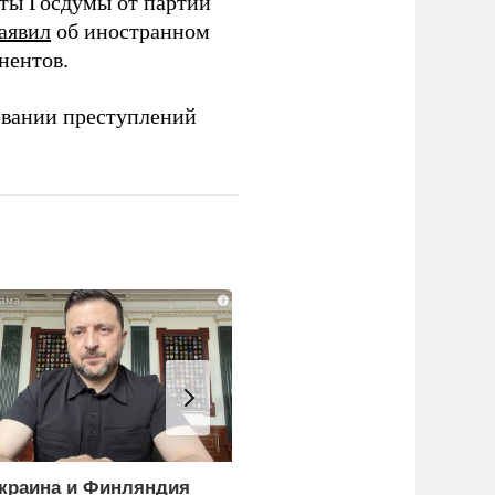
аты Госдумы от партии
аявил
об иностранном
нентов.
овании преступлений
i
краина и Финляндия
Пощечина всей системе