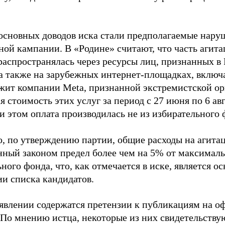
основных доводов иска стали предполагаемые нару
ной кампании. В «Родине» считают, что часть агит
распространялась через ресурсы лиц, признанных 
 а также на зарубежных интернет-площадках, включа
жит компании Meta, признанной экстремистской ор
 стоимость этих услуг за период с 27 июня по 6 ав
и этом оплата производилась не из избирательного 
о, по утверждению партии, общие расходы на агит
нный законом предел более чем на 5% от максималь
ного фонда, что, как отмечается в иске, является 
ии списка кандидатов.
аявлении содержатся претензии к публикациям на о
 По мнению истца, некоторые из них свидетельству