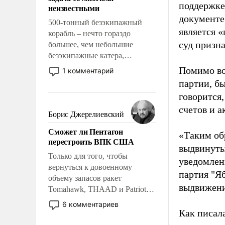
адаптироваться.
поддержке
неизвестными
документе
500-тонный безэкипажный
является 
корабль – нечто гораздо
суд призн
большее, чем небольшие
безэкипажные катера,
применение которых уже
Помимо во
1 комментарий
стало обыденностью. Задача по
партии, б
созданию такого корабля очень
говорится,
сложна и амбициозна. Однако
счетов и 
и ее реализация радикально
Борис Джерелиевский
поднимет наши боевые
Сможет ли Пентагон
возможности.
«Таким об
перестроить ВПК США
выдвинуты
Только для того, чтобы
уведомлени
вернуться к довоенному
партия "Я
объему запасов ракет
выдвижения
Tomahawk, THAAD и Patriot
США потребуется более трех
6 комментариев
лет. Даже небольшая война с
Как писал
Ираном опустошила