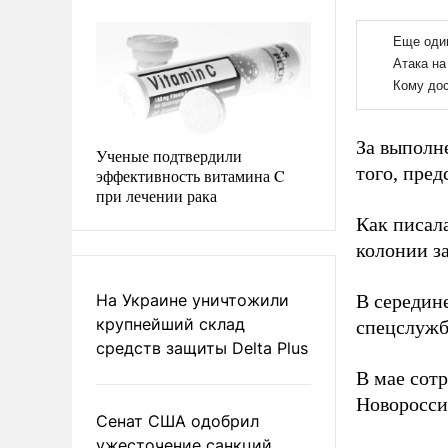
За выполн
Ученые подтвердили
того, пре
эффективность витамина C
при лечении рака
Как писал
колонии з
На Украине уничтожили
В середин
крупнейший склад
спецслужб
средств защиты Delta Plus
В мае сот
Новоросси
Сенат США одобрил
ужесточение санкций