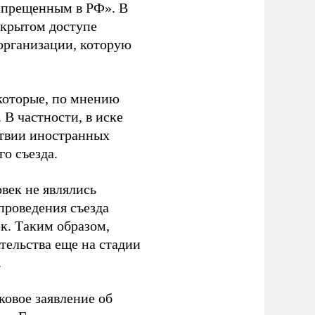
апрещенным в РФ». В
ткрытом доступе
организации, которую
которые, по мнению
В частности, в иске
тствии иностранных
о съезда.
век не являлись
проведения съезда
ек. Таким образом,
тельства еще на стадии
.
ковое заявление об