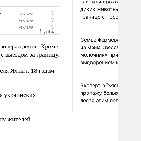
закрыли проходы для
диких животных на
границе с Россией
Семье фермера Уолкер
знаграждение. Кроме
из мема «веселый
с выездом за границу.
молочник» пригрозили
выдворением из Росси
ля Ялты к 18 годам
Эксперт объяснил
пропажу белых грибов 
я украинских
лесах этим летом
ну жителей