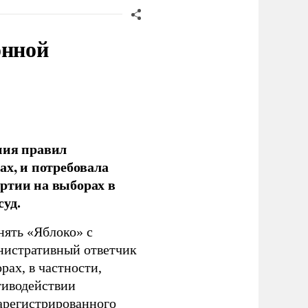
онной
ния правил
ах, и потребовала
ртии на выборах в
уд.
нять «Яблоко» с
инистративный ответчик
ах, в частности,
тиводействии
зарегистрированного