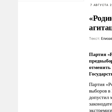
7 АВГУСТА 2
«Роди
агита
Tекст:
Елиза
Партия «Р
предвыбор
отменить 
Государст
Партия «Р
выборов в
допустил 
законодат
экстремиз