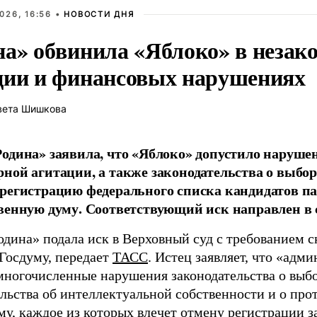
026, 16:56 •
НОВОСТИ ДНЯ
на» обвинила «Яблоко» в незак
ции и финансовых нарушениях
вета Шишкова
одина» заявила, что «Яблоко» допустило наруше
ной агитации, а также законодательства о выбор
регистрацию федерального списка кандидатов па
венную думу. Соответствующий иск направлен в с
одина» подала иск в Верховный суд с требованием с
 Госдуму, передает
ТАСС
. Истец заявляет, что «адм
многочисленные нарушения законодательства о выбор
ельства об интеллектуальной собственности и о про
му, каждое из которых влечет отмену регистрации 