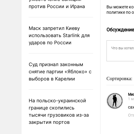
против России и Ирана
Вы можете к
политике по 
Маск запретил Киеву
Обсуждение
использовать Starlink для
ударов по России
Суд признал законным
снятие партии «Яблоко» с
выборов в Карелии
Сортировка:
Ми
1 м
На польско-украинской
границе скопились
са
тысячи грузовиков из-за
От
закрытия портов