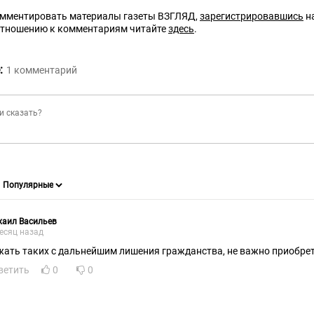
омментировать материалы газеты ВЗГЛЯД,
зарегистрировавшись
на
отношению к комментариям читайте
здесь
.
:
1
комментарий
хаил Васильев
есяц назад
жать таких с дальнейшим лишения гражданства, не важно приобрет
ветить
0
0