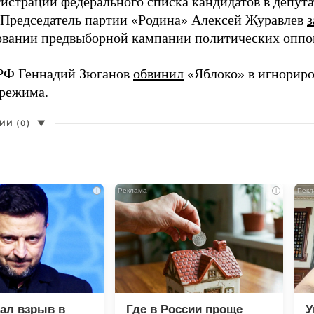
гистрации федерального списка кандидатов в депут
 Председатель партии «Родина» Алексей Журавлев
з
вании предвыборной кампании политических оппо
РФ Геннадий Зюганов
обвинил
«Яблоко» в игнорир
 режима.
И (0)
▼
i
i
зал взрыв в
Где в России проще
У