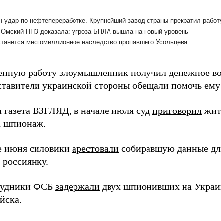
енную работу злоумышленник получил денежное во
дставители украинской стороны обещали помочь ему 
а газета ВЗГЛЯД, в начале июля суд
приговорил
жите
а шпионаж.
е июня силовики
арестовали
собиравшую данные дл
 россиянку.
рудники ФСБ
задержали
двух шпионивших на Украи
йска.