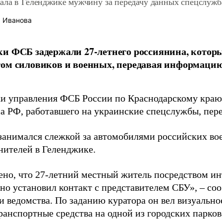
ала в Геленджике мужчину за передачу данных спецслуж
 Иванова
и ФСБ задержали 27-летнего россиянина, которы
ом силовиков и военных, передавая информацию
и управления ФСБ России по Краснодарскому краю 
а РФ, работавшего на украинские спецслужбы, пер
анимался слежкой за автомобилями российских в
нителей в Геленджике.
ено, что 27-летний местный житель посредством и
но установил контакт с представителем СБУ», – со
и ведомства. По заданию куратора он вел визуальн
ранспортные средства на одной из городских парков