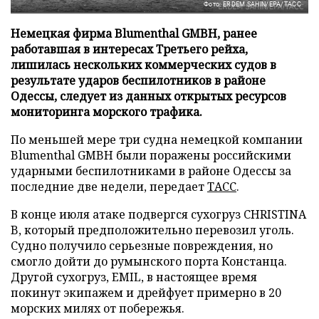
Фото: ERDEM SAHIN/EPA/ТАСС
Немецкая фирма Blumenthal GMBH, ранее
работавшая в интересах Третьего рейха,
лишилась нескольких коммерческих судов в
результате ударов беспилотников в районе
Одессы, следует из данных открытых ресурсов
мониторинга морского трафика.
По меньшей мере три судна немецкой компании
Blumenthal GMBH были поражены российскими
ударными беспилотниками в районе Одессы за
последние две недели, передает
ТАСС
.
В конце июля атаке подвергся сухогруз CHRISTINA
B, который предположительно перевозил уголь.
Судно получило серьезные повреждения, но
смогло дойти до румынского порта Констанца.
Другой сухогруз, EMIL, в настоящее время
покинут экипажем и дрейфует примерно в 20
морских милях от побережья.