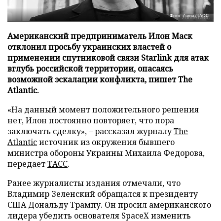
Фото: Zuma/ТАСС
Американский предприниматель Илон Маск
отклонил просьбу украинских властей о
применении спутниковой связи Starlink для атак
вглубь российской территории, опасаясь
возможной эскалации конфликта, пишет The
Atlantic.
«На данный момент положительного решения
нет, Илон постоянно повторяет, что пора
заключать сделку», – рассказал журналу
The
Atlantic
источник из окружения бывшего
министра обороны Украины Михаила Федорова,
передает
ТАСС
.
Ранее журналисты издания отмечали, что
Владимир Зеленский обращался к президенту
США Дональду Трампу. Он просил американского
лидера убедить основателя SpaceX изменить