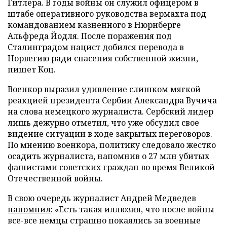
Гитлера. В годы войны он служил офицером в
штабе оперативного руководства вермахта под
командованием казненного в Нюрнберге
Альфреда Йодля. После поражения под
Сталинградом нацист добился перевода в
Норвегию ради спасения собственной жизни,
пишет Коц.
Военкор выразил удивление слишком мягкой
реакцией президента Сербии Александра Вучича
на слова немецкого журналиста. Сербский лидер
лишь дежурно отметил, что уже обсудил свое
видение ситуации в ходе закрытых переговоров.
По мнению военкора, политику следовало жестко
осадить журналиста, напомнив о 27 млн убитых
фашистами советских граждан во время Великой
Отечественной войны.
В свою очередь журналист Андрей Медведев
напомнил
: «Есть такая иллюзия, что после войны
все-все немцы страшно покаялись за военные