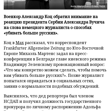
Фото: Marko Dimic/ZUMA/TASS
Военкор Александр Коц обратил внимание на
реакцию президента Сербии Александра Вучича
на слова немецкого журналиста о способах
«убивать больше русских».
Коц в
Мах
рассказал, что корреспондент
Frankfurter Allgemeine Zeitung по Юго-Восточной
Европе Михаэль Мартенс задал на пресс-
конференции в Белграде главе киевского режима
Владимиру Зеленскому провокационный вопрос:
«Что мы конкретно можем сделать, чтобы помочь
вам убивать больше русских?». Позже журналист
попытался оправдаться в социальных сетях,
заявив о нормальности подобных обсуждений.
Выяснилось, что дед репортера был членом
НСДАП и получил должность государственного
прокурора по личному распоряжению Адольфа