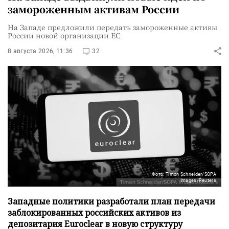
замороженным активам России
На Западе предложили передать замороженные активы
России новой организации ЕС
8 августа 2026, 11:36
32
Фото: Timon Schneider/SOPA
Images/Reuters
Западные политики разработали план передачи
заблокированных российских активов из
депозитария Euroclear в новую структуру