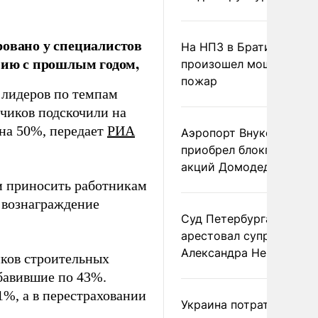
ровано у специалистов
На НПЗ в Братиславе
нию с прошлым годом,
произошел мощный
пожар
 лидеров по темпам
дчиков подскочили на
на 50%, передает
РИА
Аэропорт Внуково
приобрел блокпакет
акций Домодедово
и приносить работникам
 вознаграждение
Суд Петербурга заочно
арестовал супругу
Александра Невзорова
ков строительных
бавившие по 43%.
1%, а в перестраховании
Украина потратила 1 мл