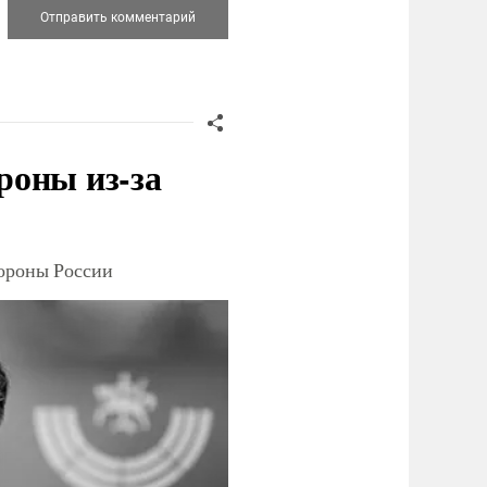
роны из-за
тороны России