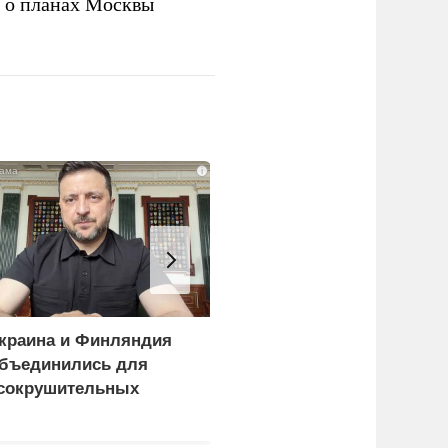
а о планах Москвы
i
краина и Финляндия
«Генерал-провал»: кака
бъединились для
правда выяснилась про
сокрушительных
Драпатого
анкций" против России