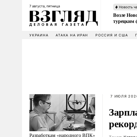
7 августа, пятница
Новость ч
Возле Ново
турецким 
УКРАИНА
АТАКА НА ИРАН
РОССИЯ И США
7 ИЮЛЯ 202
Зарпл
рекор
Разработкам «народного ВПК»