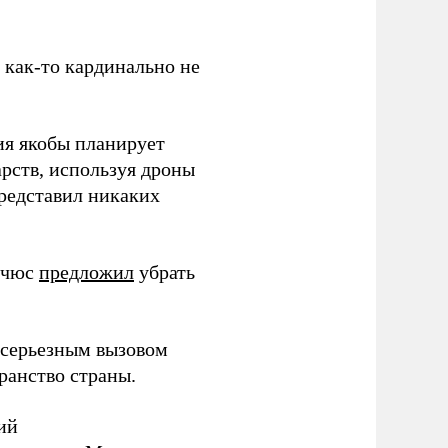
з как-то кардинально не
ия якобы планирует
рств, используя дроны
представил никаких
ичюс
предложил
убрать
серьезным вызовом
ранство страны.
ий