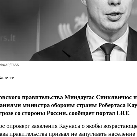
bis/AP/TASS
Басилая
овского правительства Миндаугас Синкявичюс не
аниями министра обороны страны Робертаса Кау
грозе со стороны России, сообщает портал LRT.
с опроверг заявления Каунаса о якобы возрастающе
ава правительства призвал не запугивать население