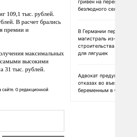
гривен на переименова
безлюдного села
г 109,1 тыс. рублей.
ублей. В расчет брались
ая премии и
В Германии перекрыли
магистраль из-за
строительства тоннеле
олучения максимальных
для лягушек
самыми высокими
а 31 тыс. рублей.
Адвокат предупредил о
отказах во въезде
 сайте. О редакционной
беременным в США