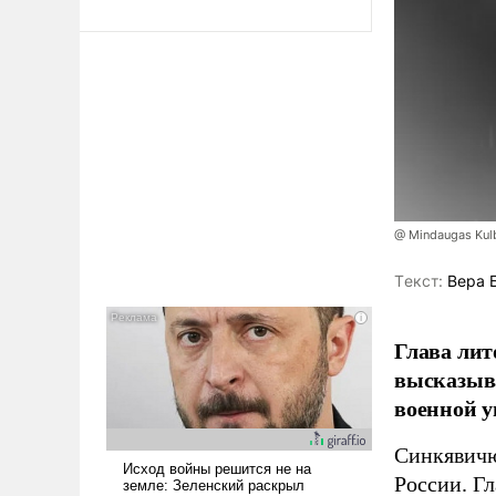
@ Mindaugas Kul
Tекст:
Вера 
Глава лит
высказыв
военной у
Синкявичю
России. Гл