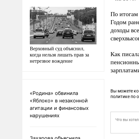
По итогам 
Годом ране
доходы все
сверхвысо
Верховный суд объяснил,
Как писал
когда нельзя лишать прав за
нетрезвое вождение
пенсионны
зарплатами
Вы можете к
«Родина» обвинила
политике по 
«Яблоко» в незаконной
агитации и финансовых
нарушениях
Захарова объяснила