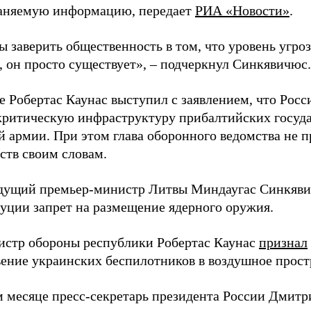
аняемую информацию, передает
РИА «Новости»
.
ы заверить общественность в том, что уровень угро
, он просто существует», – подчеркнул Синкявичюс.
е Робертас Каунас выступил с заявлением, что Росс
 критическую инфраструктуру прибалтийских госуда
й армии. При этом глава оборонного ведомства не 
ств своим словам.
дущий премьер-министр Литвы Миндаугас Синкяв
туции запрет на размещение ядерного оружия.
истр обороны республики Робертас Каунас
признал
ение украинских беспилотников в воздушное прост
 месяце пресс-секретарь президента России Дмитр