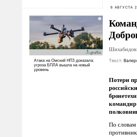
Ираном опустошила
6 АВГУСТА 2
американские арсеналы.
Коман
Сложившаяся ситуация
означает многолетний период
Добро
уязвимости США, например,
перед Китаем.
Шихабидов:
Tекст:
Валер
Потери пр
российски
бронетехн
командир 
полковни
По словам
противник