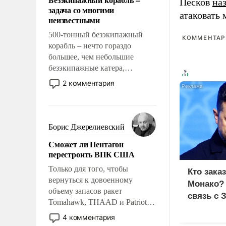
Песков
на
слабым, идти вперед и
задача со многими
адаптироваться.
атаковать
неизвестными
500-тонный безэкипажный
КОММЕНТАРИ
корабль – нечто гораздо
большее, чем небольшие
безэкипажные катера,
применение которых уже
2 комментария
стало обыденностью. Задача по
созданию такого корабля очень
сложна и амбициозна. Однако
и ее реализация радикально
Борис Джерелиевский
поднимет наши боевые
Сможет ли Пентагон
возможности.
перестроить ВПК США
Только для того, чтобы
Кто зака
вернуться к довоенному
Монако?
объему запасов ракет
связь с 
Tomahawk, THAAD и Patriot
США потребуется более трех
4 комментария
лет. Даже небольшая война с