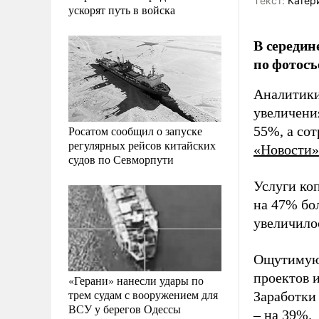
Tекст:
Катер
ускорят путь в войска
В середин
по фотосъ
Аналитики
увеличени
Росатом сообщил о запуске
55%, а со
регулярных рейсов китайских
«Новости»
судов по Севморпути
Услуги ко
на 47% бо
увеличило
Ощутимую 
проектов 
«Герани» нанесли удары по
трем судам с вооружением для
Заработки
ВСУ у берегов Одессы
– на 39%.