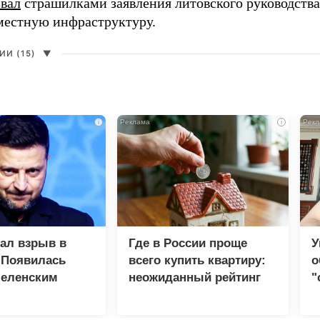
звал
страшилками заявления литовского руководств
 местную инфраструктуру.
И (15)
▼
i
i
зал взрыв в
Где в России проще
У
 Появилась
всего купить квартиру:
о
Зеленским
неожиданный рейтинг
"
с