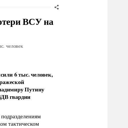
отери ВСУ на
с. человек
или 6 тыс. человек,
вражеской
Владимиру Путину
ВДВ гвардии
н подразделениям
ком тактическом