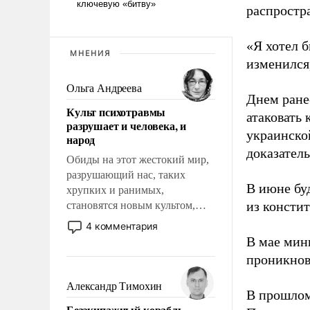
распростр
«Я хотел б
МНЕНИЯ
изменился
Ольга Андреева
Днем ране
Культ психотравмы
атаковать
разрушает и человека, и
украинско
народ
доказатель
Обиды на этот жестокий мир,
разрушающий нас, таких
В июне бу
хрупких и ранимых,
из консти
становятся новым культом,
постепенно вытесняя и
4 комментария
отменяя традиционное
В мае мин
требование к человеку – быть
проникнов
мужественным и твердым под
ударами судьбы, брать на себя
Александр Тимохин
В прошлом
ответственность, помогать
Безэкипажный корабль –