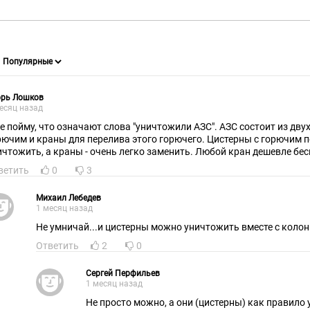
орь Лошков
есяц назад
не пойму, что означают слова "уничтожили АЗС". АЗС состоит из двух
рючим и краны для перелива этого горючего. Цистерны с горючим по
ичтожить, а краны - очень легко заменить. Любой кран дешевле бе
ветить
0
3
Михаил Лебедев
1 месяц назад
Не умничай...и цистерны можно уничтожить вместе с коло
Ответить
2
0
Сергей Перфильев
1 месяц назад
Не просто можно, а они (цистерны) как правило