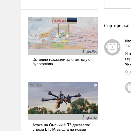
Сортировка:
Иг
1 м
Я 
го
ун
От