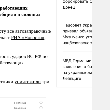
форсировать Северски
ь работающих
Донец
ообщили в силовых
Нацсовет Украины по Т
ту все автозаправочные
призвал объявить
Музыченко угрозой
едает
РИА «Новости»
.
нацбезопасности
ность ударов ВС РФ по
МВД Германии отвергл
действующих
заявления о боеприпас
на украинском самолет
Лейпциге
лотники
уничтожили
три