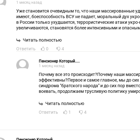
1 месяц назад
Уже становится очевидным то, что наши массированные у
имеют, боеспособность ВСУ не падает, моральный дух укро
в России только ухудшается, террористические атаки укро
увеличиваются, становятся более интенсивными и опасным
мирного населения возрастает, материальный урон станов
стороны, их действия выглядят логичными и эффективны
Читать полностью
беспилотниками, они вывели из строя большое количество
Ответить
0
4
не так уж и много, и страна погрузилась в бензиновый кри
дорогими ракетами занимается разрушением заправок, кот
логично и контрпродуктивно!Без работающих НПЗ заправк
Пенсионер Который.....
1 месяц назад
Почему все это происходит?Почему наши масси
эффективны?Первое и самое главное, мы до сих 
синдрома "братского народа" и до сих пор вмест
воевать, продолжаем трусливую политику умир
агрессоров, террористов и их хозяев.Мы атакуем
понарошку, боясь нанести большой ущерб!Наше 
Читать полностью
договориться с террористами, уговорить их жит
Ответить
1
4
переговорную позицию, приводит к ухудшению ситуации, террору и
геноциду против россиян!Второе.Мы продолжаем
атакуем Украину, но не трогаем гейропу, которая
которым укро-нацисты нас убивают.Согласитесь,
Наш "союзник" Белоруссия боится России постав
Пенсионер Который.....