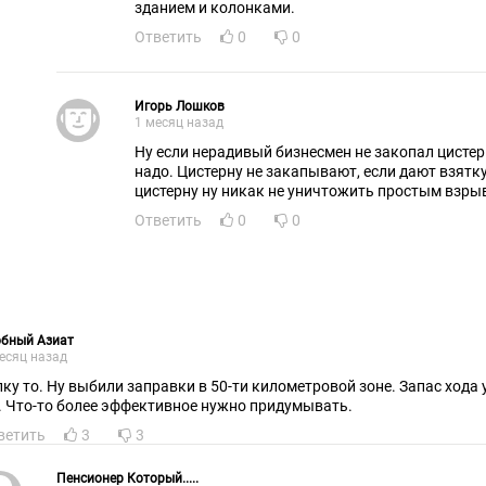
зданием и колонками.
Ответить
0
0
Игорь Лошков
1 месяц назад
Ну если нерадивый бизнесмен не закопал цистерн
надо. Цистерну не закапывают, если дают взятк
цистерну ну никак не уничтожить простым взры
Ответить
0
0
обный Азиат
есяц назад
лку то. Ну выбили заправки в 50-ти километровой зоне. Запас хода 
. Что-то более эффективное нужно придумывать.
ветить
3
3
Пенсионер Который.....