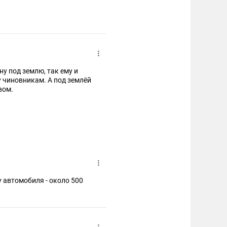
у под землю, так ему и
у чиновникам. А под землёй
вом.
у автомобиля - около 500