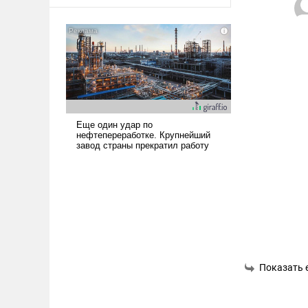
оплачиваться за счет
российских
налогоплательщиков и где
Еревану за свои поступки не
нужно отвечать.
Показать 