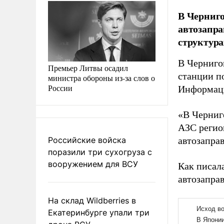
В Черниго
автозапра
структура
В Черниго
Премьер Литвы осадил
станции п
министра обороны из-за слов о
России
Информаци
«В Черниг
АЗС регио
Российские войска
автозапра
поразили три сухогруза с
вооружением для ВСУ
Как писал
автозапра
На склад Wildberries в
Екатеринбурге упали три