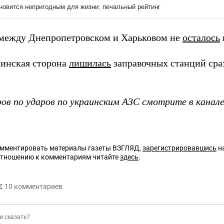
 между Днепропетровском и Харьковом не
осталось
аинская сторона
лишилась
заправочных станций сраз
ров по ударов по украинским АЗС смотрите в канал
омментировать материалы газеты ВЗГЛЯД,
зарегистрировавшись
на
отношению к комментариям читайте
здесь
.
:
10
комментариев