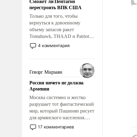
Сможет ли Пентагон
слабым, идти вперед и
перестроить ВПК США
адаптироваться.
Только для того, чтобы
вернуться к довоенному
объему запасов ракет
Tomahawk, THAAD и Patriot
США потребуется более трех
4 комментария
лет. Даже небольшая война с
Ираном опустошила
американские арсеналы.
Сложившаяся ситуация
Геворг Мирзаян
означает многолетний период
Россия ничего не должна
уязвимости США, например,
Армении
перед Китаем.
Москва системно и жестко
разрушает тот фантастический
мир, который Пашинян рисует
для армянского населения.
Мир, где политические
17 комментариев
прожекты будут безусловно