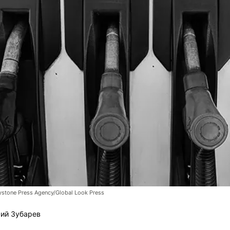
stone Press Agency/Global Look Press
ий Зубарев