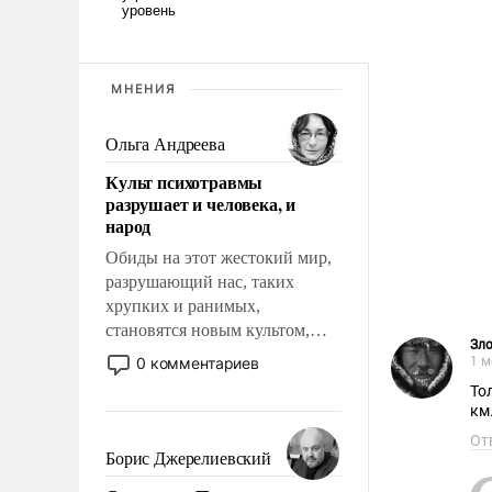
МНЕНИЯ
Ольга Андреева
Культ психотравмы
разрушает и человека, и
народ
Обиды на этот жестокий мир,
разрушающий нас, таких
хрупких и ранимых,
становятся новым культом,
Зл
постепенно вытесняя и
0 комментариев
1 м
отменяя традиционное
То
требование к человеку – быть
км
мужественным и твердым под
От
ударами судьбы, брать на себя
Борис Джерелиевский
ответственность, помогать