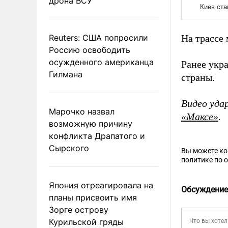
дрона ВСУ
Reuters: США попросили
На трассе
Россию освободить
осужденного американца
Ранее укр
Гилмана
страны.
Видео уда
Марочко назвал
«Максе»
.
возможную причину
конфликта Драпатого и
Сырского
Вы можете к
политике по 
Япония отреагировала на
Обсуждение
планы присвоить имя
Зорге острову
Курильской гряды