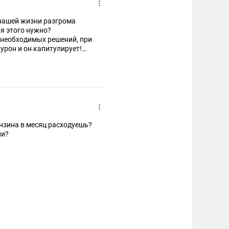
енский и его хозяин Трамп
сь, завалили укро-рейх
 нашей жизни разгрома
Это неправильно!Мы не
я этого нужно?
осить по ним ракетные
 необходимых решений, при
и
рон и он капитулирует!
ьзуем для достижения
ичтожают" - Максим
нзина в месяц расходуешь?
ни?