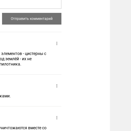
 элементов - цистерны с
д землёй - их не
спилотника.
нками.
 уничтожаются вместе со