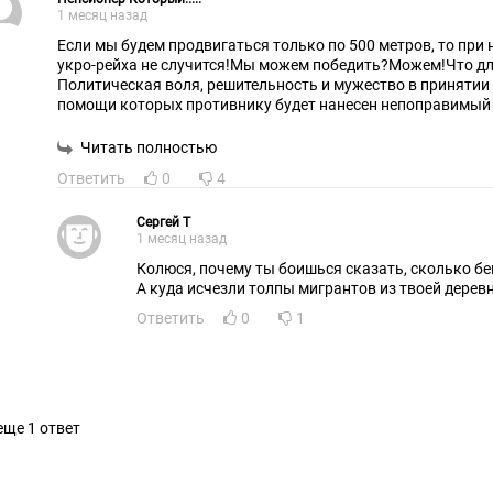
потому что военный преступник и террорист Зел
1 месяц назад
осерчают и накажут, а гейропейцы ничего не боя
Если мы будем продвигаться только по 500 метров, то при
всеми видами вооружений.Так не должно быть!
укро-рейха не случится!Мы можем победить?Можем!Что дл
адреса предприятий должны публиковать, а нан
Политическая воля, решительность и мужество в принятии
удары!В гейропу тоже должна прийти война, они тоже должны страдать 
помощи которых противнику будет нанесен непоправимый у
отвечать за свои поступки !
Для этого у нас есть чудо оружие!Почему мы его не испол
победы и уничтожения врага?"Если враг не сдается, его ун
Читать полностью
Горький!
Ответить
0
4
Сергей Т
1 месяц назад
Колюся, почему ты боишься сказать, сколько бе
А куда исчезли толпы мигрантов из твоей дерев
Ответить
0
1
еще 1 ответ