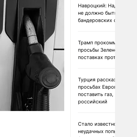
Навроцкий: Над Польш
не должно быть
бандеровских флагов
Трамп прокомментиров
просьбы Зеленского о
поставках противораке
Турция рассказала о
просьбах Европы
поставить газ, но не
российский
Стало известно о
неудачных попытках ВС