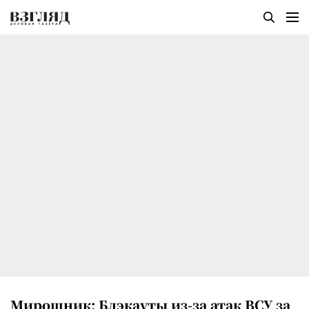
Мирошник: Блэкауты из-за атак ВСУ за