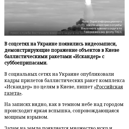
Фото: Отдел информационного
обеспечения пресс-службы
Восточного военного округа по
Тихоокеанскому флоту/ТАСС
В соцсетях на Украине появились видеозаписи,
демонстрирующие поражение объектов в Киеве
баллистическими ракетами «Искандер» с
суббоеприпасами.
В социальных сетях на Украине опубликовали
кадры прилетов баллистических ракет комплекса
«Искандер» по целям в Киеве, пишет
«Российская
газета»
.
На записях видно, как в темном небе над городом
происходит яркая вспышка, сопровождающаяся
мощным взрывом.
Затем на земле появляется множество искр и