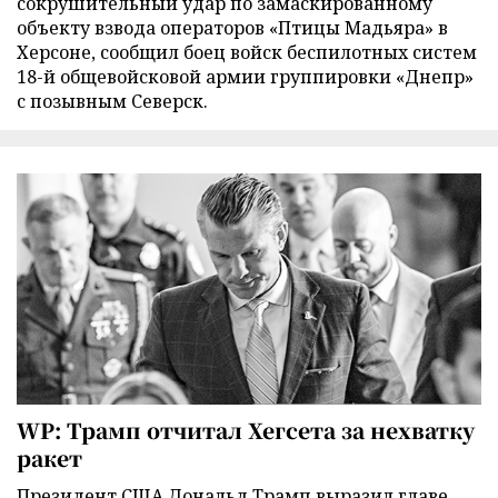
сокрушительный удар по замаскированному
объекту взвода операторов «Птицы Мадьяра» в
Херсоне, сообщил боец войск беспилотных систем
18-й общевойсковой армии группировки «Днепр»
с позывным Северск.
WP: Трамп отчитал Хегсета за нехватку
ракет
Президент США Дональд Трамп выразил главе