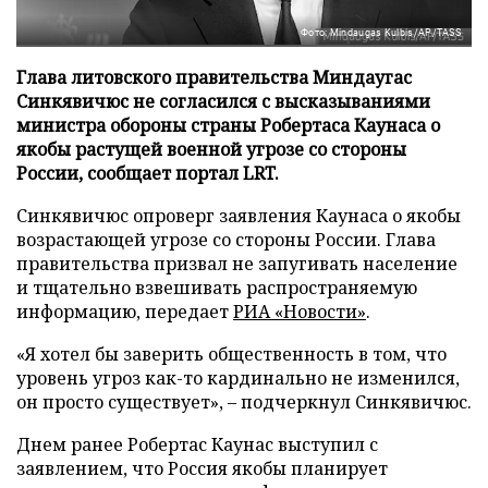
Фото: Mindaugas Kulbis/AP/TASS
Глава литовского правительства Миндаугас
Синкявичюс не согласился с высказываниями
министра обороны страны Робертаса Каунаса о
якобы растущей военной угрозе со стороны
России, сообщает портал LRT.
Синкявичюс опроверг заявления Каунаса о якобы
возрастающей угрозе со стороны России. Глава
правительства призвал не запугивать население
и тщательно взвешивать распространяемую
информацию, передает
РИА «Новости»
.
«Я хотел бы заверить общественность в том, что
уровень угроз как-то кардинально не изменился,
он просто существует», – подчеркнул Синкявичюс.
Днем ранее Робертас Каунас выступил с
заявлением, что Россия якобы планирует