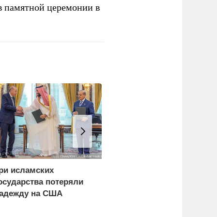
в памятной церемонии в
ри исламских
СМИ сообщили о
осударства потеряли
скрытых подземных
адежду на США
заводах по
производству БПЛА на
Украине