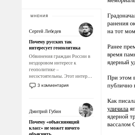
мемориаль
Градоначал
МНЕНИЯ
ранения ок
на тот мом
Сергей Лебедев
Почему русских так
Ранее пре
интересует геополитика
время пам
Обвинения граждан России в
ядерный уд
нездоровом интересе к
геополитике –
несостоятельны. Этот интерес
При этом 
рационален и прагматичен. Он
публично п
3 комментария
обусловлен тысячелетним
опытом выживания в крайне
Как писал
непростых условиях и
уличила
яп
фундаментальным знанием,
Дмитрий Губин
ядерной т
что мировая политика имеет
Почему «объясняющий
свойство заявляться на порог
вассалом C
класс» не может ничего
нашего дома.
объяснить