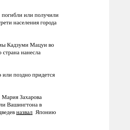
ки погибли или получили
трети населения города
мы Кадзуми Мацуи во
о страна нанесла
 или поздно придется
Д Мария Захарова
ли Вашингтона в
дведев
назвал
Японию