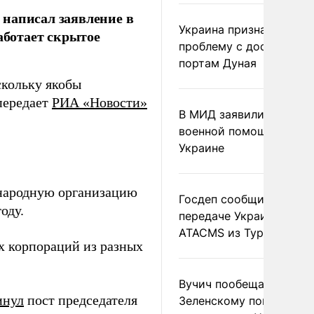
 написал заявление в
Украина признала
аботает скрытое
проблему с доступом к
портам Дуная
скольку якобы
передает
РИА «Новости»
В МИД заявили о прямо
военной помощи Румы
Украине
народную организацию
Госдеп сообщил о
оду.
передаче Украине раке
ATACMS из Турции
х корпораций из разных
Вучич пообещал
инул
пост председателя
Зеленскому помочь со