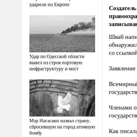
ударили по Европе
Создатель
правоохра
записыва
Шваб напи
обнаружил
со ссылко
Удар по Одесской области
вывел из строя портовую
Заявление
инфраструктуру и мост
Всемирный
государств
Членами о
государств
Мэр Нагасаки назвал страну,
сбросившую на город атомную
Как писал
бомбу