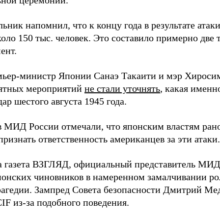
ной церемонии.
ьник напомнил, что к концу года в результате ата
оло 150 тыс. человек. Это составило примерно две 
ент.
мьер-министр Японии Санаэ Такаити и мэр Хироси
ятных мероприятий
не стали уточнять
, какая именн
ар шестого августа 1945 года.
в МИД России отмечали, что японским властям рано
ризнать ответственность американцев за эти атаки.
а газета ВЗГЛЯД, официальный представитель МИ
онских чиновников в намеренном замалчивании ро
рагедии. Зампред Совета безопасности Дмитрий Ме
IF из-за подобного поведения.