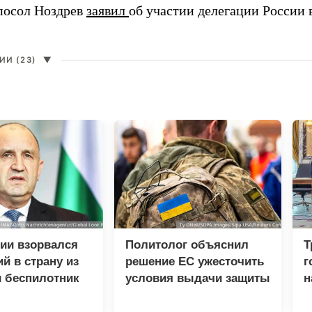
посол Ноздрев
заявил
об участии делегации России 
И (23)
▼
ии взорвался
Политолог объяснил
Т
й в страну из
решение ЕС ужесточить
г
 беспилотник
условия выдачи защиты
н
украинцам