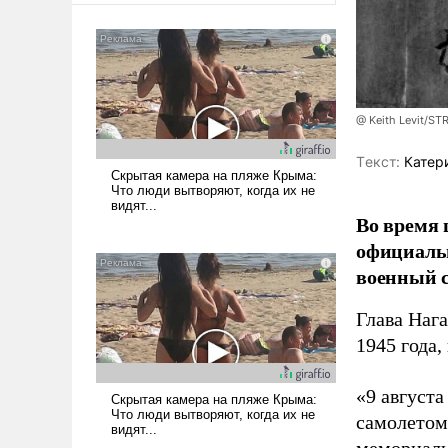
@ Keith Levit/ST
Tекст:
Катер
Во время 
официальн
военный с
Глава Наг
1945 года,
«9 август
самолетом,