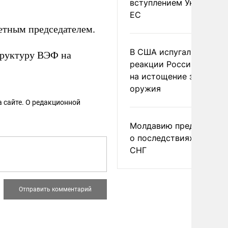
вступлением Украины в
ЕС
етным председателем.
В США испугались
структуру ВЭФ на
реакции России и Кита
на истощение запасов
оружия
 сайте. О редакционной
Молдавию предупреди
о последствиях выхода
СНГ