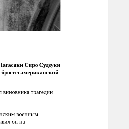
 Нагасаки Сиро Судзуки
 сбросил американский
л виновника трагедии
канским военным
аявил он на