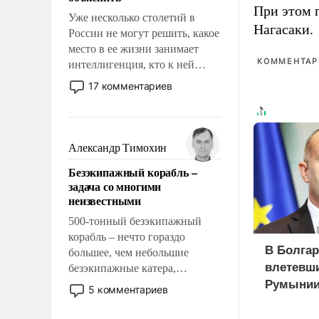
При этом 
Уже несколько столетий в
Нагасаки.
России не могут решить, какое
место в ее жизни занимает
КОММЕНТАРИ
интеллигенция, кто к ней
принадлежит, а кого из нее
17 комментариев
исключили с правом
восстановления и без оного. И
чем она отличается от просто
образованных людей. Иногда
Александр Тимохин
казалось, что эти вопросы
Безэкипажный корабль –
решены раз и навсегда, но –
задача со многими
нет, не решены.
неизвестными
500-тонный безэкипажный
корабль – нечто гораздо
В Болгар
большее, чем небольшие
влетевши
безэкипажные катера,
применение которых уже
Румынии
5 комментариев
стало обыденностью. Задача по
созданию такого корабля очень