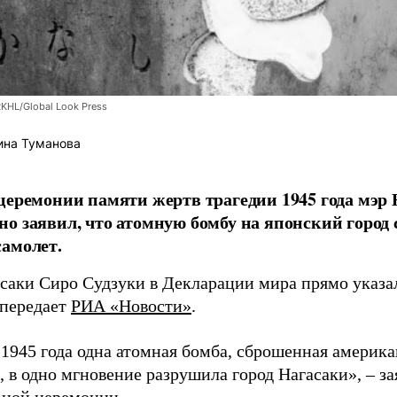
RKHL/Global Look Press
ина Туманова
церемонии памяти жертв трагедии 1945 года мэр
о заявил, что атомную бомбу на японский город
амолет.
асаки Сиро Судзуки в Декларации мира прямо указа
 передает
РИА «Новости»
.
а 1945 года одна атомная бомба, сброшенная амери
 в одно мгновение разрушила город Нагасаки», – з