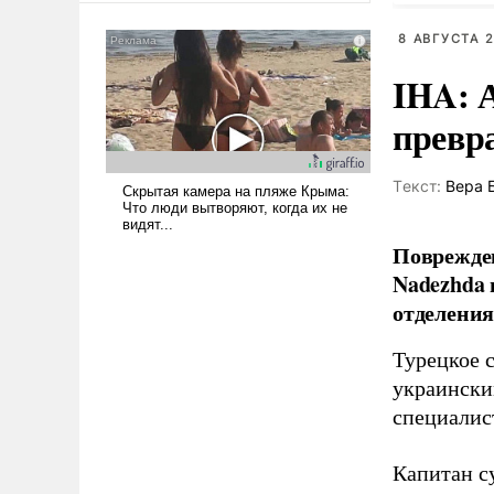
сложна и амбициозна. Однако
8 АВГУСТА 2
и ее реализация радикально
поднимет наши боевые
IHA: 
возможности.
превр
Tекст:
Вера 
Поврежден
Nadezhda 
отделения
Турецкое 
украински
специалис
Капитан с