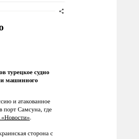
о
ов турецкое судно
 и машинного
ссию и атакованное
 порт Самсуна, где
 «Новости»
.
краинская сторона с