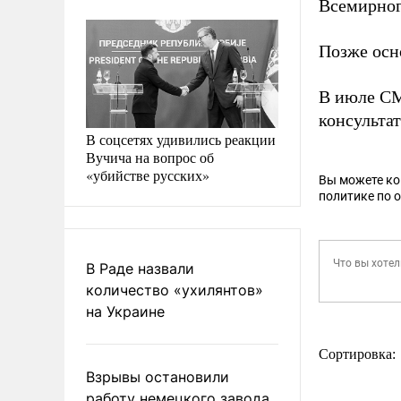
Всемирног
Позже осн
В июле 
консульта
В соцсетях удивились реакции
Вучича на вопрос об
«убийстве русских»
Вы можете к
политике по 
В Раде назвали
количество «ухилянтов»
на Украине
Сортировка:
Взрывы остановили
работу немецкого завода