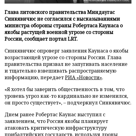
Глава литовского правительства Миндаугас
Синкявичюс не согласился с высказываниями
министра обороны страны Робертаса Каунаса о
якобы растущей военной угрозе со стороны
России, сообщает портал LRT.
Синкявичюс опроверг заявления Каунаса о якобы
возрастающей угрозе со стороны России. Глава
правительства призвал не запугивать население
и тщательно взвешивать распространяемую
информацию, передает
РИА «Новости»
.
«Я хотел бы заверить общественность в том, что
уровень угроз как-то кардинально не изменился,
он просто существует», – подчеркнул Синкявичюс.
Днем ранее Робертас Каунас выступил с
заявлением, что Россия якобы планирует
атаковать критическую инфраструктуру
прибалтийских государств, используя дроны