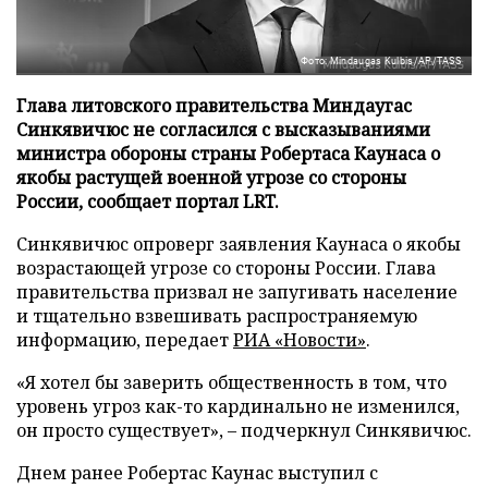
Фото: Mindaugas Kulbis/AP/TASS
Глава литовского правительства Миндаугас
Синкявичюс не согласился с высказываниями
министра обороны страны Робертаса Каунаса о
якобы растущей военной угрозе со стороны
России, сообщает портал LRT.
Синкявичюс опроверг заявления Каунаса о якобы
возрастающей угрозе со стороны России. Глава
правительства призвал не запугивать население
и тщательно взвешивать распространяемую
информацию, передает
РИА «Новости»
.
«Я хотел бы заверить общественность в том, что
уровень угроз как-то кардинально не изменился,
он просто существует», – подчеркнул Синкявичюс.
Днем ранее Робертас Каунас выступил с