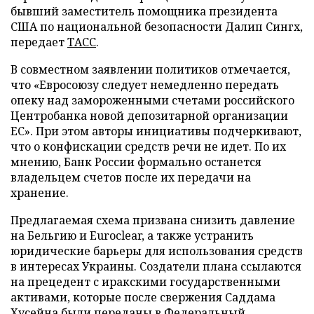
бывший заместитель помощника президента
США по национальной безопасности Далип Сингх,
передает
ТАСС
.
В совместном заявлении политиков отмечается,
что «Евросоюзу следует немедленно передать
опеку над замороженными счетами российского
Центробанка новой депозитарной организации
ЕС». При этом авторы инициативы подчеркивают,
что о конфискации средств речи не идет. По их
мнению, Банк России формально останется
владельцем счетов после их передачи на
хранение.
Предлагаемая схема призвана снизить давление
на Бельгию и Euroclear, а также устранить
юридические барьеры для использования средств
в интересах Украины. Создатели плана ссылаются
на прецедент с иракскими государственными
активами, которые после свержения Саддама
Хусейна были переданы в Федеральный