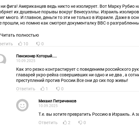
 ни фига! Американцев ведь никто не изолирует. Вот Марку Рубио н
обряет их душевные порывы вокруг Венесуэллы. Израиль изолироват
нег много. И главное, деньги то эти не только в Израиле. Даже в ос
е прошли, но помню как смотрел документалку ВВС о разграбленных
 что ценности теперь невозможно забрать из Метрополитен Музея в
ериканцы демонстративные барбосы - кричат что купили у подстав
Читать полностью
то вам не квартиру Долиной возвращать!) Но вот как сокровища му
ветить
10
0
ль-Авиве и стали представлять духовную ценность для чуждых исла
рхушка цинизма. Золото и рубины шецзов не пахнут! Можно перепл
жно продать и построить ещё пару пусковых установок Пращи Дав
Пенсионер Который.....
10.09.2025
т где совесть и принципы найти - это вопрос. А Катар? Так они же вс
движимость, инвестиции - это важно. Не суть где. А то что твою земл
Как это резко контрастирует с поведением российского ру
жно. Земля почему-то важна для России. Принципы основополагающ
главарей укро-рейха совершивших ни одно и не два , а сот
 Востоке, да и вообще во многих других местах это значения уже не 
преступлений против России.Все они до сих пор живы!
ть!
Ответить
1
0
Михаил Петриченков
10.09.2025
Т.е. вы хотите превратить Россию в Израиль. А 
Ответить
2
0