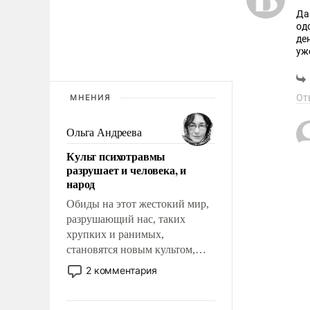
Да
од
де
уж
то
ам
(э
От
МНЕНИЯ
Те
ве
Мо
Ольга Андреева
Во
не
Культ психотравмы
ва
разрушает и человека, и
на
народ
ты
Обиды на этот жестокий мир,
разрушающий нас, таких
хрупких и ранимых,
становятся новым культом,
постепенно вытесняя и
2 комментария
отменяя традиционное
требование к человеку – быть