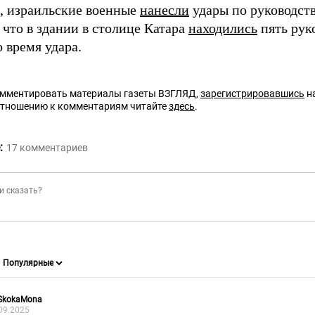
 израильские военные
нанесли
удары по руководс
 что в здании в столице Катара
находились
пять рук
время удара.
омментировать материалы газеты ВЗГЛЯД,
зарегистрировавшись
на
отношению к комментариям читайте
здесь
.
:
17
комментариев
SkokaMona
09.2025