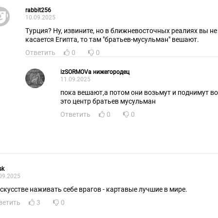
rabbit256
10.09.2025
Турция? Ну, извините, но в ближневосточных реалиях вы не
касается Египта, то там "братьев-мусульман" вешают.
Ответить
0
0
izSORMOVa нижегородец
11.09.2025
пока вешают,а потом они возьмут и поднимут в
это центр братьев мусульман
Ответить
0
0
sk
09.2025
искусстве наживать себе врагов - картавые лучшие в мире.
ветить
3
0