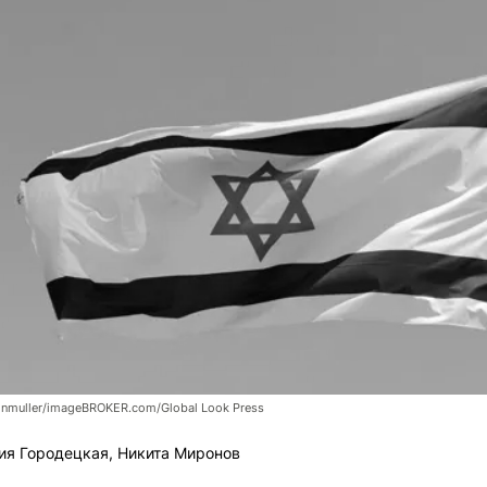
ahnmuller/imageBROKER.com/Global Look Press
я Городецкая, Никита Миронов