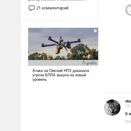
Мир, где политические
21 комментарий
прожекты будут безусловно
оплачиваться за счет
российских
налогоплательщиков и где
Еревану за свои поступки не
нужно отвечать.
vtn
10.
В 
От