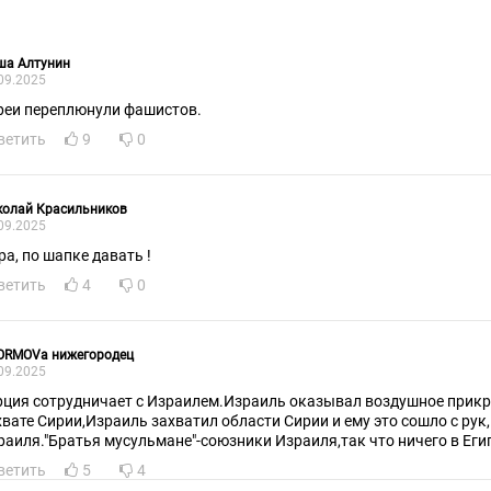
ша Алтунин
09.2025
реи переплюнули фашистов.
ветить
9
0
колай Красильников
09.2025
ра, по шапке давать !
ветить
4
0
SORMOVa нижегородец
09.2025
рция сотрудничает с Израилем.Израиль оказывал воздушное прикр
хвате Сирии,Израиль захватил области Сирии и ему это сошло с рук
раиля."Братья мусульмане"-союзники Израиля,так что ничего в Егип
ветить
5
4