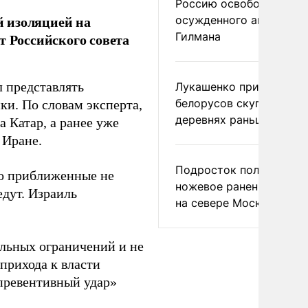
Россию освободить
 изоляцией на
осужденного американ
Гилмана
т Российского совета
л представлять
Лукашенко призвал
белорусов скупать дом
ки. По словам эксперта,
деревнях раньше росси
 Катар, а ранее уже
 Иране.
Подросток получил
го приближенные не
ножевое ранение в дра
едут. Израиль
на севере Москвы
альных ограничений и не
 прихода к власти
«превентивный удар»