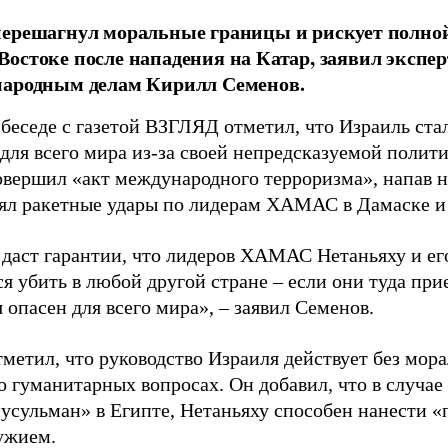
ерешагнул моральные границы и рискует полной
остоке после нападения на Катар, заявил экспер
народным делам Кирилл Семенов.
беседе с газетой ВЗГЛЯД отметил, что Израиль ста
для всего мира из-за своей непредсказуемой полити
овершил «акт международного терроризма», напав на
ял ракетные удары по лидерам ХАМАС в Дамаске и
 даст гарантии, что лидеров ХАМАС Нетаньяху и е
 убить в любой другой стране – если они туда при
 опасен для всего мира», – заявил Семенов.
тметил, что руководство Израиля действует без мор
о гуманитарных вопросах. Он добавил, что в случае
мусульман» в Египте, Нетаньяху способен нанести 
ужием.