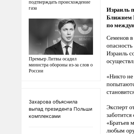
подтверждать происхождение
газа
Израиль п
Ближнем В
по между
Семенов в 
опасность 
Израиль с
Премьер Литвы осадил
осуществл
министра обороны из-за слов о
России
«Никто не
попытаются
становится
Захарова объяснила
Эксперт о
выпад президента Польши
заботится 
комплексами
«Братьев 
любым ор