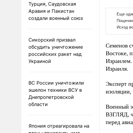
Турция, Саудовская
Аравия и Пакистан
создали военный союз
Сикорский призвал
Семенов с
обсудить уничтожение
Востоке, п
российских ракет над
Израилем. 
Украиной
Израиля.
ВС России уничтожили
Эксперт п
эшелон техники ВСУ в
изоляции,
Днепропетровской
области
Военный э
ВЗГЛЯД, ч
перед ави
Япония отреагировала на
планы присвоить имя