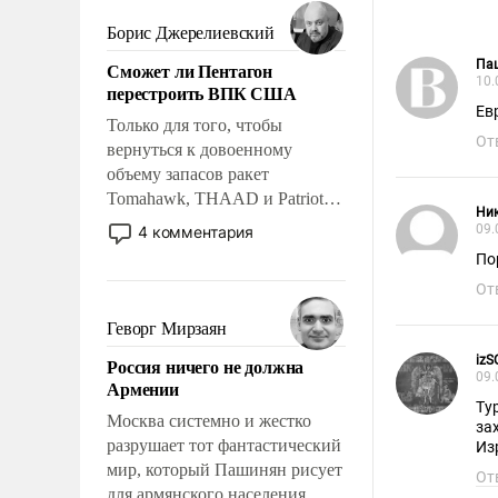
мужественным и твердым под
ударами судьбы, брать на себя
Борис Джерелиевский
ответственность, помогать
Па
Сможет ли Пентагон
слабым, идти вперед и
10.
перестроить ВПК США
адаптироваться.
Ев
Только для того, чтобы
От
вернуться к довоенному
объему запасов ракет
Tomahawk, THAAD и Patriot
Ни
США потребуется более трех
09.
4 комментария
лет. Даже небольшая война с
По
Ираном опустошила
От
американские арсеналы.
Сложившаяся ситуация
Геворг Мирзаян
означает многолетний период
iz
Россия ничего не должна
уязвимости США, например,
09.
Армении
перед Китаем.
Ту
Москва системно и жестко
за
разрушает тот фантастический
Из
мир, который Пашинян рисует
От
для армянского населения.