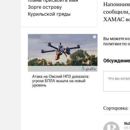
Напомним,
Зорге острову
сообщили,
Курильской гряды
ХАМАС во 
Вы можете к
политике по 
Обсуждение
Сортировка:
Nu
09.