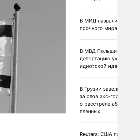
В МИД назвали условия
прочного мира на Укра
В МВД Польши назвали
депортацию украинцев
идиотской идеей
В Грузии завели дело и
за слов экс-госминист
о расстреле абхазских
пленных
Reuters: США попросил