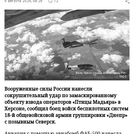
6 августа 2026, 08:26
12
Фото: Пресс-служба Минобороны РФ/
ТАСС
Вооруженные силы России нанесли
сокрушительный удар по замаскированному
объекту взвода операторов «Птицы Мадьяра» в
Херсоне, сообщил боец войск беспилотных систем
18-й общевойсковой армии группировки «Днепр»
с позывным Северск.
Авиация с помощью авиабомб ФАБ-500 нанесла