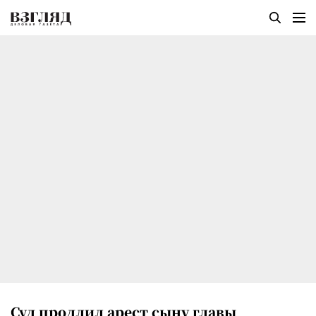
Суд продлил арест сыну главы