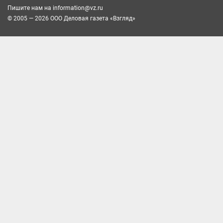
Пишите нам на
information@vz.ru
© 2005 — 2026 ООО Деловая газета «Взгляд»