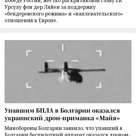
победе России, жестко раскритиковав главу ЕК
Урсулу фон дер Ляйен за поддержку
«бендеровского режима» и «наплевательского»
отношения к Европе.
Упавшим БПЛА в Болгарии оказался
украинский дрон-приманка «Майя»
Минобороны Болгарии заявило, что упавший в
Болгарии беспилотный аппарат оказался дроном-