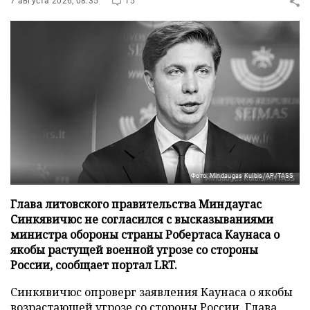
7 августа 2026, 08:35
15
Фото: Mindaugas Kulbis/AP/TASS
Глава литовского правительства Миндаугас
Синкявичюс не согласился с высказываниями
министра обороны страны Робертаса Каунаса о
якобы растущей военной угрозе со стороны
России, сообщает портал LRT.
Синкявичюс опроверг заявления Каунаса о якобы
возрастающей угрозе со стороны России. Глава