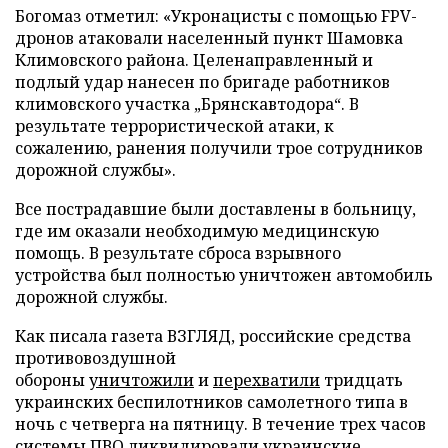
Богомаз отметил: «Укронацисты с помощью FPV-
дронов атаковали населенный пункт Шамовка
Климовского района. Целенаправленный и
подлый удар нанесен по бригаде работников
климовского участка „Брянскавтодора“. В
результате террористической атаки, к
сожалению, ранения получили трое сотрудников
дорожной службы».
Все пострадавшие были доставлены в больницу,
где им оказали необходимую медицинскую
помощь. В результате сброса взрывного
устройства был полностью уничтожен автомобиль
дорожной службы.
Как писала газета ВЗГЛЯД, российские средства
противовоздушной
обороны
уничтожили
и
перехватили
тридцать
украинских беспилотников самолетного типа в
ночь с четверга на пятницу. В течение трех часов
системы ПВО
ликвидировали
украинские