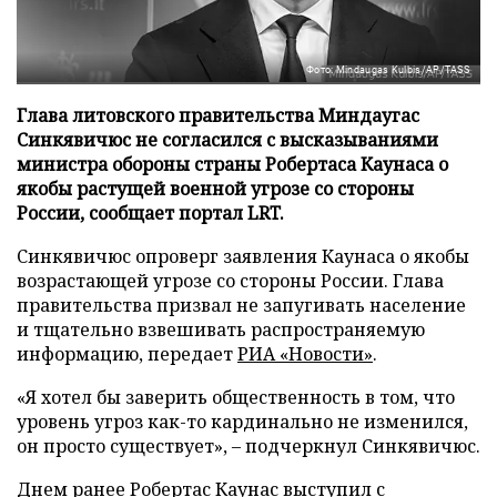
Фото: Mindaugas Kulbis/AP/TASS
Глава литовского правительства Миндаугас
Синкявичюс не согласился с высказываниями
министра обороны страны Робертаса Каунаса о
якобы растущей военной угрозе со стороны
России, сообщает портал LRT.
Синкявичюс опроверг заявления Каунаса о якобы
возрастающей угрозе со стороны России. Глава
правительства призвал не запугивать население
и тщательно взвешивать распространяемую
информацию, передает
РИА «Новости»
.
«Я хотел бы заверить общественность в том, что
уровень угроз как-то кардинально не изменился,
он просто существует», – подчеркнул Синкявичюс.
Днем ранее Робертас Каунас выступил с