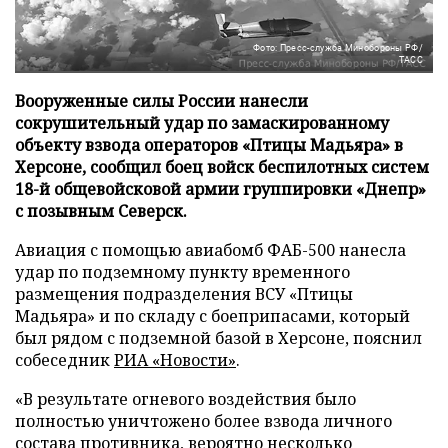
Фото: Пресс-служба Минобороны РФ/
ТАСС
Вооруженные силы России нанесли
сокрушительный удар по замаскированному
объекту взвода операторов «Птицы Мадьяра» в
Херсоне, сообщил боец войск беспилотных систем
18-й общевойсковой армии группировки «Днепр»
с позывным Северск.
Авиация с помощью авиабомб ФАБ-500 нанесла
удар по подземному пункту временного
размещения подразделения ВСУ «Птицы
Мадьяра» и по складу с боеприпасами, который
был рядом с подземной базой в Херсоне, пояснил
собеседник
РИА «Новости»
.
«В результате огневого воздействия было
полностью уничтожено более взвода личного
состава противника, вероятно несколько