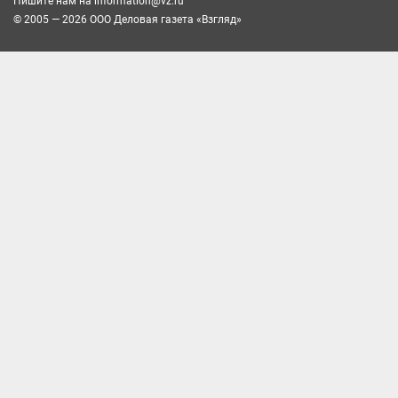
Пишите нам на
information@vz.ru
© 2005 — 2026 ООО Деловая газета «Взгляд»