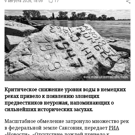
9 августа 2026, 18:09
17
Фото: RONALD WITTEK/EPA/TASS
Критическое снижение уровня воды в немецких
реках привело к появлению зловещих
предвестников неурожая, напоминающих о
сильнейших исторических засухах.
Масштабное обмеление затронуло множество рек
в федеральной земле Саксония, передает
РИА
«Новости»
. «Отсутствие дождей привело к