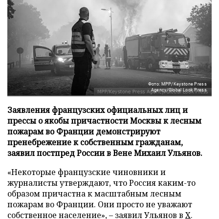
Фото: MPP/Keystone Press
Agency/Global Look Press
Заявления французских официальных лиц и
прессы о якобы причастности Москвы к лесным
пожарам во Франции демонстрируют
пренебрежение к собственным гражданам,
заявил постпред России в Вене Михаил Ульянов.
«Некоторые французские чиновники и
журналисты утверждают, что Россия каким-то
образом причастна к масштабным лесным
пожарам во Франции. Они просто не уважают
собственное население», – заявил Ульянов в
X
.