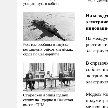
Tекст:
Дмитр
ускорят путь в войска
На между
электриче
инноваци
На междун
Росатом сообщил о запуске
российски
регулярных рейсов китайских
электриче
судов по Севморпути
В справоч
собственн
экстремал
электриче
Модель мо
Саудовская Аравия сделала
ставку на Турцию и Пакистан
полуметра
вместо США
метров при