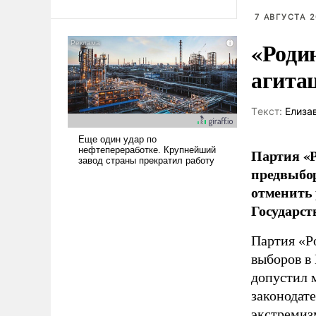
Ираном опустошила
7 АВГУСТА 2
американские арсеналы.
«Роди
Сложившаяся ситуация
означает многолетний период
агита
уязвимости США, например,
перед Китаем.
Tекст:
Елиза
Партия «Р
предвыбор
отменить 
Государст
Партия «Р
выборов в
допустил 
законодат
экстремиз