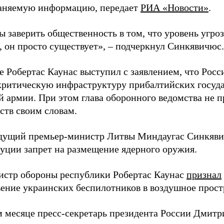
аняемую информацию, передает
РИА «Новости»
.
ы заверить общественность в том, что уровень угро
, он просто существует», – подчеркнул Синкявичюс.
е Робертас Каунас выступил с заявлением, что Росс
 критическую инфраструктуру прибалтийских госуда
й армии. При этом глава оборонного ведомства не 
ств своим словам.
дущий премьер-министр Литвы Миндаугас Синкяв
туции запрет на размещение ядерного оружия.
истр обороны республики Робертас Каунас
признал
ение украинских беспилотников в воздушное прост
 месяце пресс-секретарь президента России Дмитр