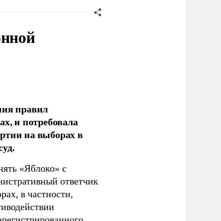
онной
ния правил
ах, и потребовала
ртии на выборах в
уд.
нять «Яблоко» с
инистративный ответчик
ах, в частности,
тиводействии
зарегистрированного