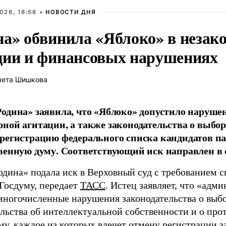
026, 16:56 •
НОВОСТИ ДНЯ
на» обвинила «Яблоко» в незак
ции и финансовых нарушениях
вета Шишкова
одина» заявила, что «Яблоко» допустило наруше
ной агитации, а также законодательства о выбор
регистрацию федерального списка кандидатов па
венную думу. Соответствующий иск направлен в с
одина» подала иск в Верховный суд с требованием с
 Госдуму, передает
ТАСС
. Истец заявляет, что «адм
многочисленные нарушения законодательства о выбор
ельства об интеллектуальной собственности и о про
му, каждое из которых влечет отмену регистрации 