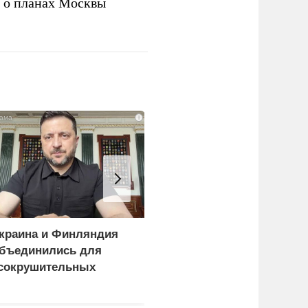
а о планах Москвы
i
краина и Финляндия
Пощечина всей системе
бъединились для
правосудия: что
сокрушительных
натворил сын
анкций" против России
украинского олигарха