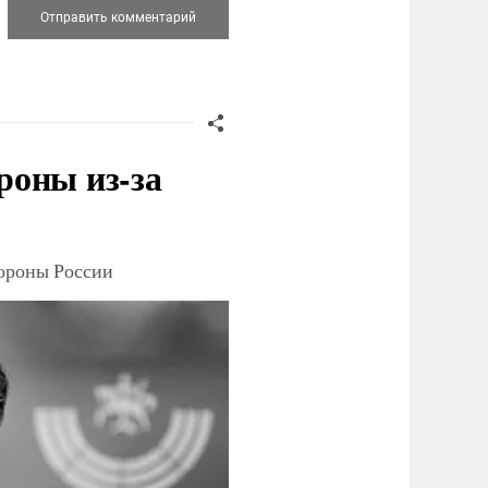
роны из-за
тороны России