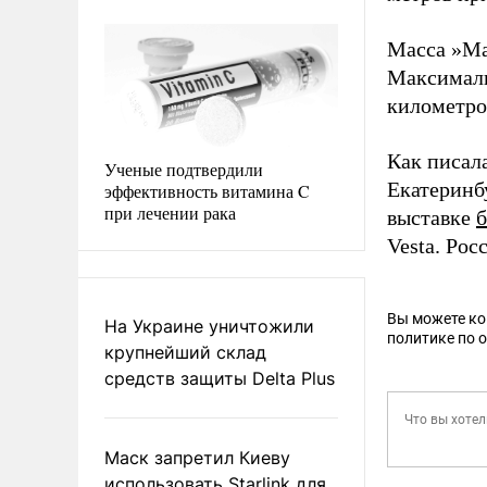
Масса »Мак
Максимальн
километров
Как писал
Ученые подтвердили
Екатеринб
эффективность витамина C
при лечении рака
выставке
Vesta. Ро
Вы можете к
На Украине уничтожили
политике по 
крупнейший склад
средств защиты Delta Plus
Маск запретил Киеву
использовать Starlink для