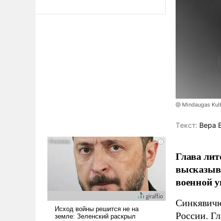
@ Mindaugas Kul
Tекст:
Вера 
Глава лит
высказыв
военной у
Синкявичю
России. Гл