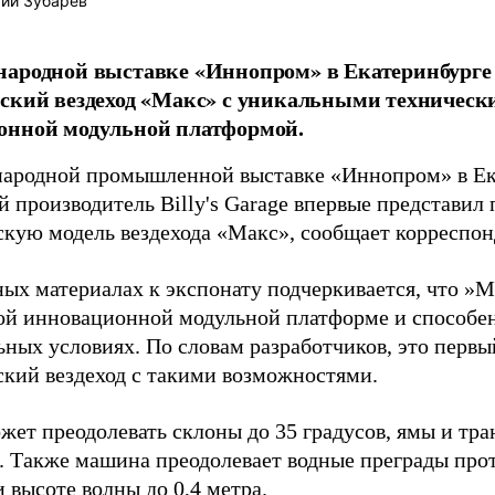
ий Зубарев
народной выставке «Иннопром» в Екатеринбурге
ский вездеход «Макс» с уникальными техничес
онной модульной платформой.
ародной промышленной выставке «Иннопром» в Ек
й производитель Billy's Garage впервые представил
скую модель вездехода «Макс», сообщает корреспо
ных материалах к экспонату подчеркивается, что »М
ой инновационной модульной платформе и способен
ьных условиях. По словам разработчиков, это перв
ский вездеход с такими возможностями.
жет преодолевать склоны до 35 градусов, ямы и тр
. Также машина преодолевает водные преграды про
 высоте волны до 0,4 метра.