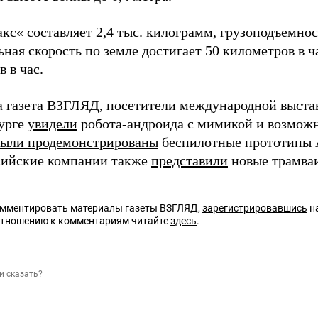
с« составляет 2,4 тыс. килограмм, грузоподъемнос
ая скорость по земле достигает 50 километров в час
 в час.
а газета ВЗГЛЯД, посетители международной выст
урге
увидели
робота-андроида с мимикой и возможн
были продемонстрированы
беспилотные прототипы A
ссийские компании также
представили
новые трамва
омментировать материалы газеты ВЗГЛЯД,
зарегистрировавшись
на
отношению к комментариям читайте
здесь
.