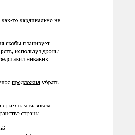
з как-то кардинально не
ия якобы планирует
рств, используя дроны
представил никаких
ичюс
предложил
убрать
серьезным вызовом
ранство страны.
ий