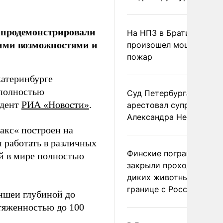
 продемонстрировали
На НПЗ в Братиславе
кими возможностями и
произошел мощный
пожар
атеринбурге
 полностью
Суд Петербурга заочно
ндент
РИА «Новости»
.
арестовал супругу
Александра Невзорова
акс« построен на
 работать в различных
Финские пограничники
ый в мире полностью
закрыли проходы для
диких животных на
границе с Россией
аншеи глубиной до
тяженностью до 100