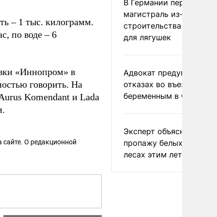
В Германии перекрыли
магистраль из-за
ть – 1 тыс. килограмм.
строительства тоннеле
, по воде – 6
для лягушек
авки «Иннопром» в
Адвокат предупредил о
остью говорить. На
отказах во въезде
беременным в США
urus Komendant и Lada
и.
Эксперт объяснил
 сайте. О редакционной
пропажу белых грибов 
лесах этим летом