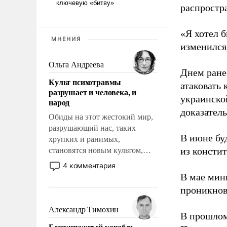
распростр
«Я хотел б
МНЕНИЯ
изменился
Ольга Андреева
Днем ране
Культ психотравмы
атаковать
разрушает и человека, и
украинско
народ
доказатель
Обиды на этот жестокий мир,
разрушающий нас, таких
В июне бу
хрупких и ранимых,
из консти
становятся новым культом,
постепенно вытесняя и
4 комментария
отменяя традиционное
В мае мин
требование к человеку – быть
проникнов
мужественным и твердым под
ударами судьбы, брать на себя
Александр Тимохин
В прошлом
ответственность, помогать
Безэкипажный корабль –