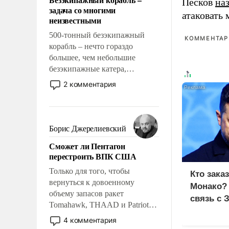
Песков
на
слабым, идти вперед и
задача со многими
адаптироваться.
атаковать
неизвестными
500-тонный безэкипажный
КОММЕНТАРИ
корабль – нечто гораздо
большее, чем небольшие
безэкипажные катера,
применение которых уже
2 комментария
стало обыденностью. Задача по
созданию такого корабля очень
сложна и амбициозна. Однако
и ее реализация радикально
Борис Джерелиевский
поднимет наши боевые
Сможет ли Пентагон
возможности.
перестроить ВПК США
Только для того, чтобы
Кто зака
вернуться к довоенному
Монако?
объему запасов ракет
связь с 
Tomahawk, THAAD и Patriot
США потребуется более трех
4 комментария
лет. Даже небольшая война с