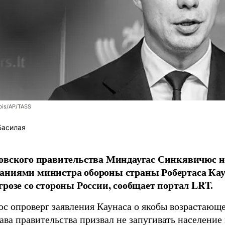
bis/AP/TASS
Басилая
овского правительства Миндаугас Синкявичюс не
аниями министра обороны страны Робертаса Кау
грозе со стороны России, сообщает портал LRT.
с опроверг заявления Каунаса о якобы возрастающе
ава правительства призвал не запугивать население