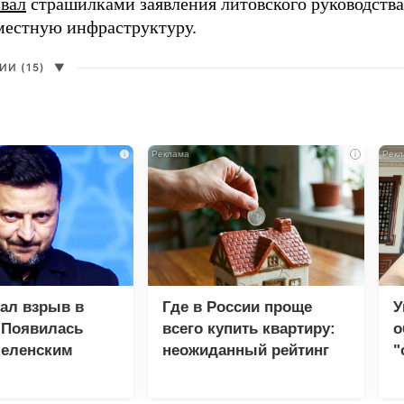
звал
страшилками заявления литовского руководств
 местную инфраструктуру.
И (15)
▼
i
i
зал взрыв в
Где в России проще
У
 Появилась
всего купить квартиру:
о
Зеленским
неожиданный рейтинг
"
с