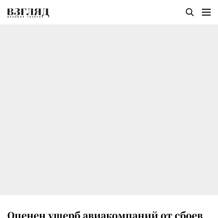
Оценен ущерб авиакомпаний от сбоев