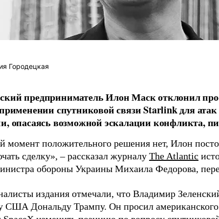
ия Городецкая
ский предприниматель Илон Маск отклонил про
 применении спутниковой связи Starlink для атак
и, опасаясь возможной эскалации конфликта, пиш
й момент положительного решения нет, Илон постоя
ючать сделку», – рассказал журналу
The Atlantic
исто
инистра обороны Украины Михаила Федорова, пер
налисты издания отмечали, что Владимир Зеленски
у США Дональду Трампу. Он просил американского