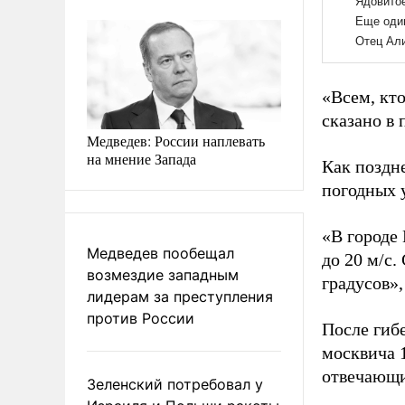
«Всем, кт
сказано в 
Медведев: России наплевать
на мнение Запада
Как поздн
погодных у
«В городе 
Медведев пообещал
до 20 м/с.
возмездие западным
градусов»,
лидерам за преступления
против России
После гиб
москвича 1
отвечающи
Зеленский потребовал у