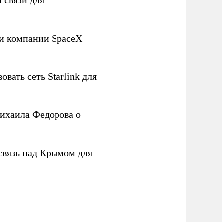
 связи для
ли компании SpaceX
овать сеть Starlink для
ихаила Федорова о
связь над Крымом для