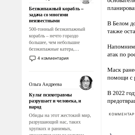
основател
казалось, что эти вопросы
планирова
Безэкипажный корабль –
решены раз и навсегда, но –
задача со многими
нет, не решены.
неизвестными
В Белом д
500-тонный безэкипажный
также оста
корабль – нечто гораздо
большее, чем небольшие
Напомним
безэкипажные катера,
атак по ро
применение которых уже
4 комментария
стало обыденностью. Задача по
созданию такого корабля очень
Маск ран
сложна и амбициозна. Однако
помощи с 
и ее реализация радикально
Ольга Андреева
поднимет наши боевые
В 2022 го
Культ психотравмы
возможности.
разрушает и человека, и
предотвра
народ
КОММЕНТАРИ
Обиды на этот жестокий мир,
разрушающий нас, таких
хрупких и ранимых,