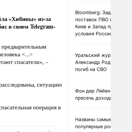
Bloomberg: Задержка
йла «Хибины» из-за
поставок ПВО вынудит
ис в своем Telegram-
Киев и Запад принять
условия России
о предварительным
еловека <...>
Уральский журналист
тают спасатели», –
Александр Родионов
погиб на СВО
расследованы, ситуацию
Фон дер Ляйен призвал
пресечь доходы России
спасательная операция в
Названы самые
популярные российски