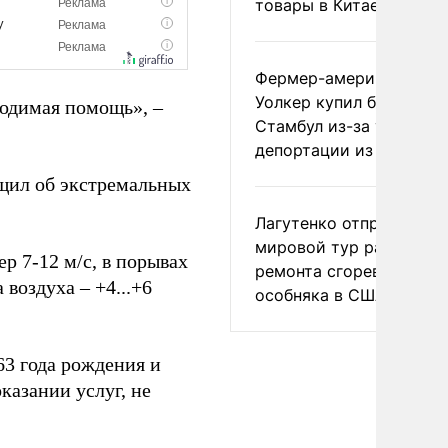
товары в Китае
Фермер-американец
Уолкер купил билет в
ходимая помощь», –
Стамбул из-за угрозы
депортации из России
щил об экстремальных
Лагутенко отправился в
мировой тур ради
р 7-12 м/с, в порывах
ремонта сгоревшего
 воздуха – +4...+6
особняка в США
63 года рождения и
казании услуг, не