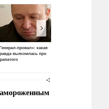
i
Генерал-провал»: какая
Пощечина всей системе
равда выяснилась про
правосудия: что
рапатого
натворил сын
украинского олигарха
 замороженным