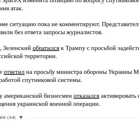
я SpaceX изменить позицию по вопросу спутниковой
ния атак.
оме ситуацию пока не комментируют. Представите
вили без ответа запросы журналистов.
, Зеленский
обратился
к Трампу с просьбой задейств
ссийской территории.
ее
ответил
на просьбу министра обороны Украины М
работой спутниковой системы.
ду американский бизнесмен
отказался
активировать 
щения украинской военной операции.
И (34)
▼