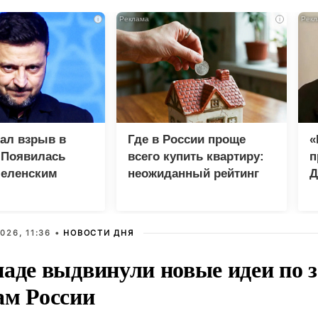
i
i
зал взрыв в
Где в России проще
«
 Появилась
всего купить квартиру:
п
Зеленским
неожиданный рейтинг
Д
026, 11:36 •
НОВОСТИ ДНЯ
паде выдвинули новые идеи по
ам России