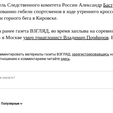
ель Следственного комитета России Александр
Бас
ованию гибели спортсменов в ходе утреннего кроссо
 горного бега в Кировске.
а ранее газета ВЗГЛЯД, во время заплыва на соревн
» в Москве
умер триатлонист Владимир Порфиров
. 
омментировать материалы газеты ВЗГЛЯД,
зарегистрировавшись
на
отношению к комментариям читайте
здесь
.