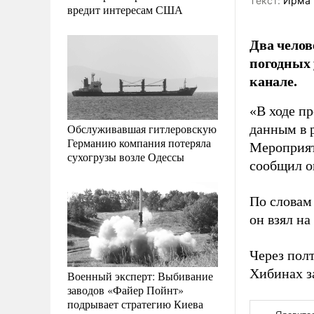
Tекст:
Ирма 
вредит интересам США
Два челов
погодных 
канале.
«В ходе п
Обслуживавшая гитлеровскую
данным в р
Германию компания потеряла
Мероприят
сухогрузы возле Одессы
сообщил о
По словам
он взял на
Через полт
Хибинах з
Военный эксперт: Выбивание
заводов «Файер Пойнт»
подрывает стратегию Киева