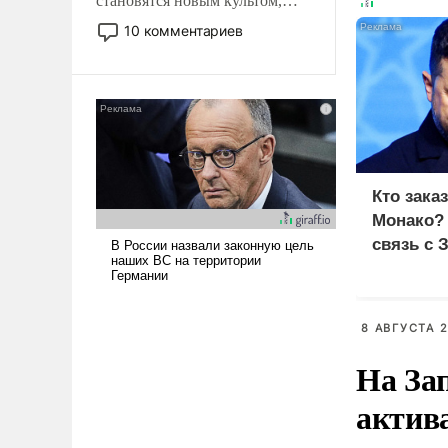
становятся новым культом,
постепенно вытесняя и
10 комментариев
отменяя традиционное
требование к человеку – быть
мужественным и твердым под
ударами судьбы, брать на себя
ответственность, помогать
слабым, идти вперед и
адаптироваться.
Кто зака
Монако?
связь с 
8 АВГУСТА 2
На За
актив