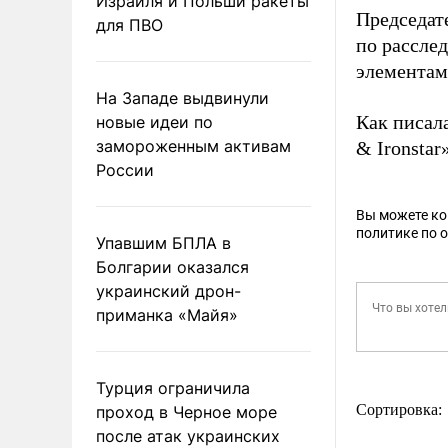
Израиля и Польши ракеты
Председат
для ПВО
по расслед
элементами
На Западе выдвинули
Как писал
новые идеи по
замороженным активам
& Ironstar
России
Вы можете к
политике по 
Упавшим БПЛА в
Болгарии оказался
украинский дрон-
приманка «Майя»
Турция ограничила
Сортировка:
проход в Черное море
после атак украинских