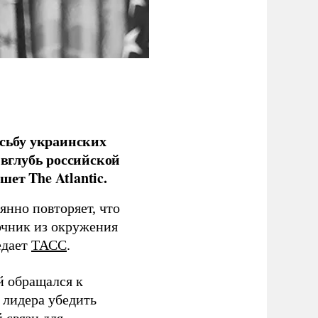
сьбу украинских
 вглубь российской
ет The Atlantic.
нно повторяет, что
чник из окружения
едает
ТАСС
.
й обращался к
 лидера убедить