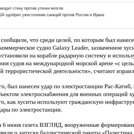
сообщили, что среди целей, по которым был нанесен
коммерческое судно Galaxy Leader, захваченное хус
 установили на корабле радарную систему и использ
ния судов на международной морской арене «с цель
й террористической деятельности», считают израил
го, был нанесен удар по электростанции Рас-Катиб,
ъектом электроснабжения для военных операций ху
го, как хуситы используют гражданскую инфраструк
ры по электростанции.
а 6 июня газета ВЗГЛЯД, вооруженные формирован
явили о
запуске баллистической ракеты
«Палестина 