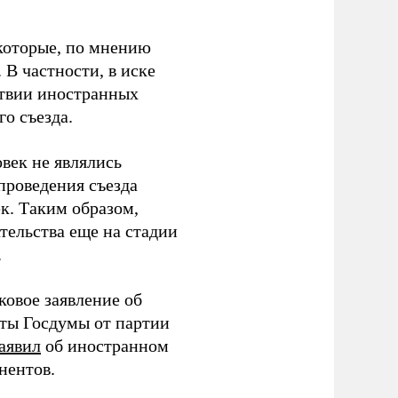
которые, по мнению
В частности, в иске
тствии иностранных
о съезда.
век не являлись
проведения съезда
ек. Таким образом,
тельства еще на стадии
.
ковое заявление об
аты Госдумы от партии
аявил
об иностранном
нентов.