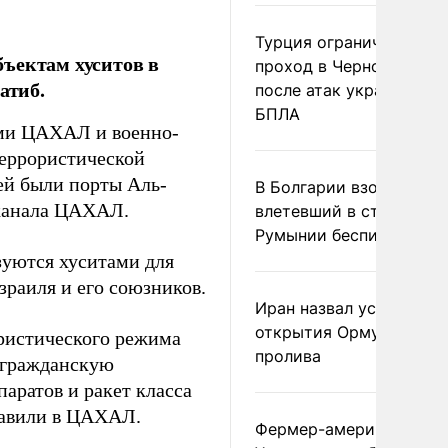
Турция ограничила
ъектам хуситов в
проход в Черное море
атиб.
после атак украинских
БПЛА
ыми ЦАХАЛ и военно-
террористической
ей были порты Аль-
В Болгарии взорвался
канала ЦАХАЛ.
влетевший в страну из
Румынии беспилотник
зуются хуситами для
зраиля и его союзников.
Иран назвал условие
открытия Ормузского
ористического режима
пролива
и гражданскую
аратов и ракет класса
бавили в ЦАХАЛ.
Фермер-американец