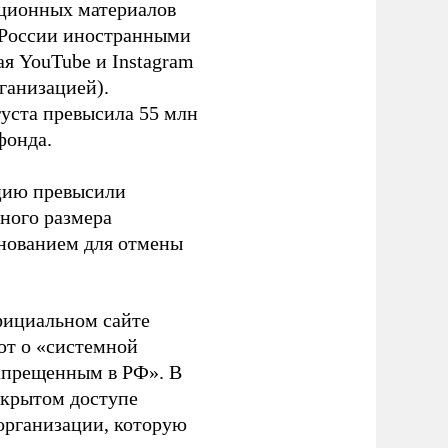
ационных материалов
в России иностранными
я YouTube и Instagram
ганизацией).
густа превысила 55 млн
фонда.
ацию превысили
ного размера
основанием для отмены
фициальном сайте
ют о «системной
апрещенным в РФ». В
ткрытом доступе
организации, которую