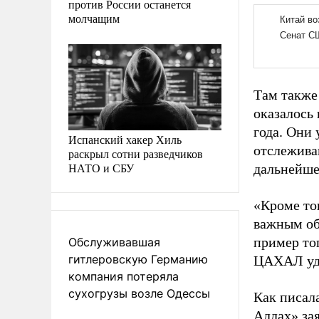
против России останется
молчащим
Там также 
оказалось 
года. Они
Испанский хакер Хиль
отслежива
раскрыл сотни разведчиков
НАТО и СБУ
дальнейше
«Кроме то
важным об
пример то
Обслуживавшая
гитлеровскую Германию
ЦАХАЛ уда
компания потеряла
сухогрузы возле Одессы
Как писал
Аллах» за