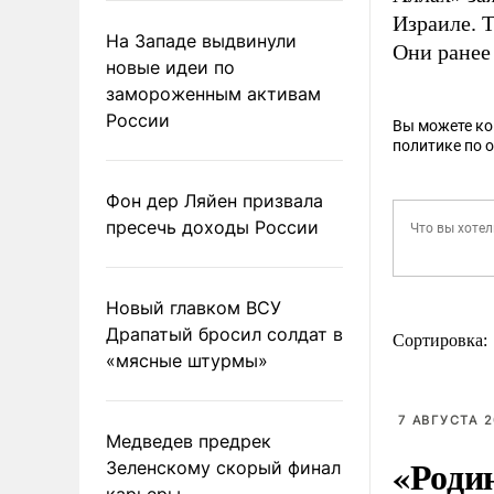
Израиле. 
На Западе выдвинули
Они ране
новые идеи по
замороженным активам
России
Вы можете к
политике по 
Фон дер Ляйен призвала
пресечь доходы России
Новый главком ВСУ
Драпатый бросил солдат в
Сортировка:
«мясные штурмы»
7 АВГУСТА 2
Медведев предрек
«Роди
Зеленскому скорый финал
карьеры