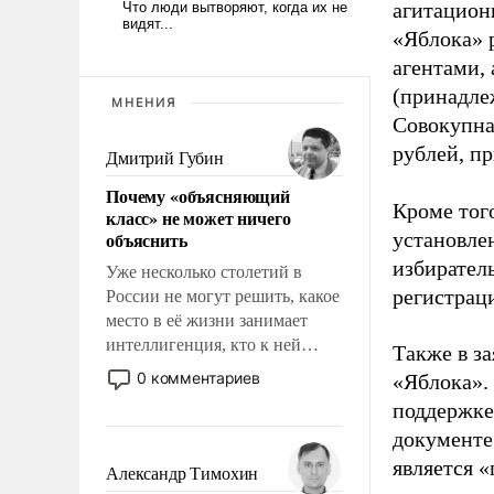
агитацион
«Яблока» 
агентами,
(принадле
МНЕНИЯ
Совокупная
рублей, пр
Дмитрий Губин
Почему «объясняющий
Кроме тог
класс» не может ничего
объяснить
установле
избиратель
Уже несколько столетий в
регистрац
России не могут решить, какое
место в её жизни занимает
интеллигенция, кто к ней
Также в з
принадлежит, а кого из неё
0 комментариев
«Яблока».
исключили с правом
поддержке
восстановления и без оного. И
документе
чем она отличается от просто
является 
образованных людей. Иногда
Александр Тимохин
казалось, что эти вопросы