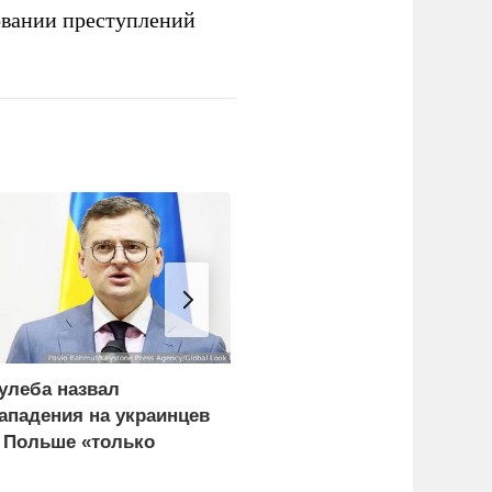
овании преступлений
улеба назвал
Врачи объяснили, как
ападения на украинцев
есть мороженое в жару
 Польше «только
без вреда для здоровья
ачалом»