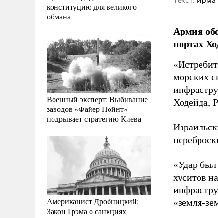
Tекст:
Ирма 
конституцию для великого
обмана
Армия обо
портах Хо
«Истребит
морских с
инфрастру
Военный эксперт: Выбивание
Ходейда, 
заводов «Файер Пойнт»
подрывает стратегию Киева
Израильск
переброск
«Удар был
хуситов н
инфрастру
Американист Дробницкий:
«земля-зе
Закон Грэма о санкциях