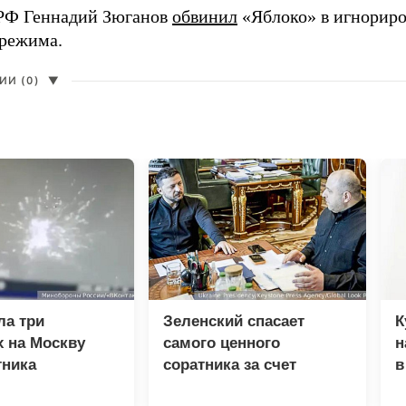
РФ Геннадий Зюганов
обвинил
«Яблоко» в игнорир
 режима.
И (0)
▼
ла три
Зеленский спасает
К
 на Москву
самого ценного
н
тника
соратника за счет
в
разведки
н