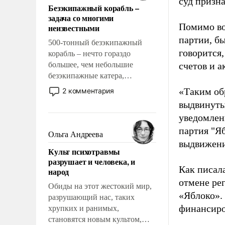
суд призн
Безэкипажный корабль –
решены раз и навсегда, но –
задача со многими
нет, не решены.
Помимо во
неизвестными
партии, б
500-тонный безэкипажный
говорится,
корабль – нечто гораздо
большее, чем небольшие
счетов и 
безэкипажные катера,
применение которых уже
«Таким об
2 комментария
стало обыденностью. Задача по
выдвинуты
созданию такого корабля очень
уведомлени
сложна и амбициозна. Однако
партия "Я
и ее реализация радикально
Ольга Андреева
поднимет наши боевые
выдвижения
Культ психотравмы
возможности.
разрушает и человека, и
Как писал
народ
отмене ре
Обиды на этот жестокий мир,
«Яблоко».
разрушающий нас, таких
финансиро
хрупких и ранимых,
становятся новым культом,