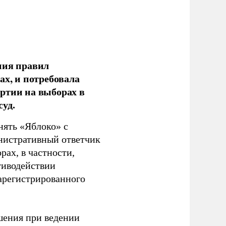
ния правил
ах, и потребовала
ртии на выборах в
уд.
нять «Яблоко» с
инистративный ответчик
ах, в частности,
тиводействии
зарегистрированного
шения при ведении