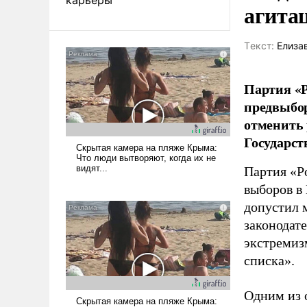
агита
Tекст:
Елиза
Партия «Р
предвыбор
отменить 
Государст
Партия «Р
выборов в
допустил 
законодат
экстремиз
списка».
Одним из 