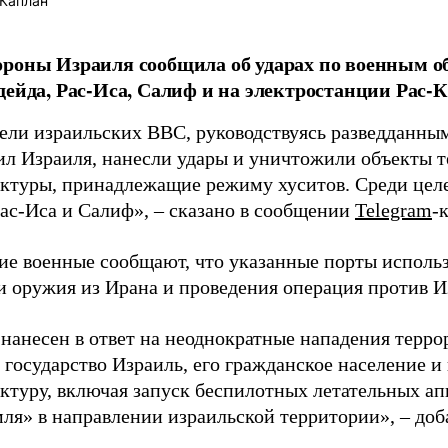
Каплан
роны Израиля сообщила об ударах по военным об
дейда, Рас-Иса, Салиф и на электростанции Рас-К
ели израильских ВВС, руководствуясь разведданн
ил Израиля, нанесли удары и уничтожили объекты 
ктуры, принадлежащие режиму хуситов. Среди цел
Рас-Иса и Салиф», – сказано в сообщении
Telegram
-
ие военные сообщают, что указанные порты исполь
и оружия из Ирана и проведения операция против И
 нанесен в ответ на неоднократные нападения терр
а государство Израиль, его гражданское население 
ктуру, включая запуск беспилотных летательных апп
мля» в направлении израильской территории», – до