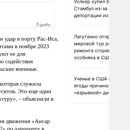
Уолкер купил билет в
Стамбул из-за угрозы
депортации из России
Лагутенко отправился в
 удар в порту Рас-Иса,
мировой тур ради
итами в ноябре 2023
ремонта сгоревшего
уют ее для
особняка в США
ю содействия
ьские военные.
Ученые в США назвали 
 которая служила
ягоды причиной
ситов. Это еще один
«взрывной» диареи
туру», – объяснили в
ия движения «Ансар
2» по аэропорту в