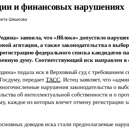
ции и финансовых нарушениях
вета Шишкова
одина» заявила, что «Яблоко» допустило наруше
ной агитации, а также законодательства о выбор
регистрацию федерального списка кандидатов па
венную думу. Соответствующий иск направлен в с
одина» подала иск в Верховный суд с требованием с
 Госдуму, передает
ТАСС
. Истец заявляет, что «адм
многочисленные нарушения законодательства о выбор
ельства об интеллектуальной собственности и о про
му, каждое из которых влечет отмену регистрации 
основных доводов иска стали предполагаемые нару