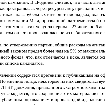
ной кампании. В «Родине» считают, что часть агит
распространялась через ресурсы лиц, признанных 
 а также на зарубежных интернет-площадках, включа
жит компании Meta, признанной экстремистской ор
 стоимость этих услуг за период с 27 июня по 6 ав
и этом оплата производилась не из избирательного 
о, по утверждению партии, общие расходы на агит
нный законом предел более чем на 5% от максималь
ного фонда, что, как отмечается в иске, является 
ии списка кандидатов.
аявлении содержатся претензии к публикациям на о
 По мнению истца, некоторые из них свидетельству
 ЛГБТ-движения, признанного экстремистским и з
 утверждается, что сохранение этих материалов в о
«публичным оправданием и пропагандой идеологии 