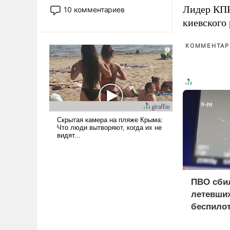
постепенно вытесняя и
Лидер КП
10 комментариев
отменяя традиционное
киевского
требование к человеку – быть
мужественным и твердым под
КОММЕНТАРИ
ударами судьбы, брать на себя
ответственность, помогать
слабым, идти вперед и
адаптироваться.
ПВО сби
летевших
беспило