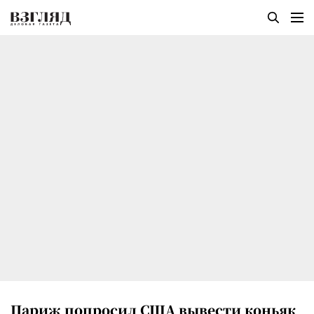
Париж попросил США вывести коньяк