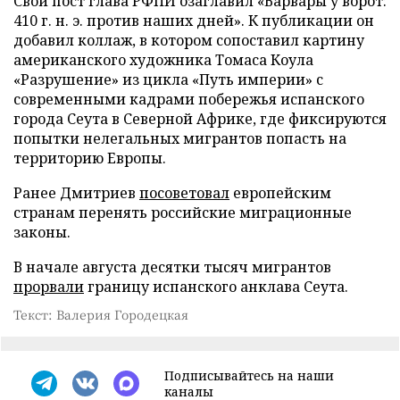
Свой пост глава РФПИ озаглавил «Варвары у ворот:
410 г. н. э. против наших дней». К публикации он
добавил коллаж, в котором сопоставил картину
американского художника Томаса Коула
«Разрушение» из цикла «Путь империи» с
современными кадрами побережья испанского
города Сеута в Северной Африке, где фиксируются
попытки нелегальных мигрантов попасть на
территорию Европы.
Ранее Дмитриев
посоветовал
европейским
странам перенять российские миграционные
законы.
В начале августа десятки тысяч мигрантов
прорвали
границу испанского анклава Сеута.
Текст: Валерия Городецкая
Подписывайтесь на наши
каналы