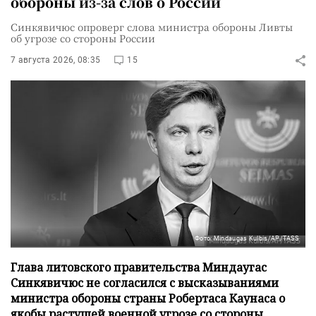
обороны из-за слов о России
Синкявичюс опроверг слова министра обороны Ливты
об угрозе со стороны России
7 августа 2026, 08:35
15
Фото: Mindaugas Kulbis/AP/TASS
Глава литовского правительства Миндаугас
Синкявичюс не согласился с высказываниями
министра обороны страны Робертаса Каунаса о
якобы растущей военной угрозе со стороны