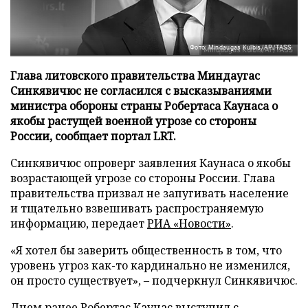
Фото: Mindaugas Kulbis/AP/TASS
Глава литовского правительства Миндаугас
Синкявичюс не согласился с высказываниями
министра обороны страны Робертаса Каунаса о
якобы растущей военной угрозе со стороны
России, сообщает портал LRT.
Синкявичюс опроверг заявления Каунаса о якобы
возрастающей угрозе со стороны России. Глава
правительства призвал не запугивать население
и тщательно взвешивать распространяемую
информацию, передает
РИА «Новости»
.
«Я хотел бы заверить общественность в том, что
уровень угроз как-то кардинально не изменился,
он просто существует», – подчеркнул Синкявичюс.
Днем ранее Робертас Каунас выступил с