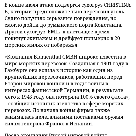
В конце июля атаке подвергся сухогруз CHRISTINA
B, который предположительно перевозил уголь.
Судно получило серьезные повреждения, но
смогло дойти до румынского порта Констанца.
Другой сухогруз, EMIL, в настоящее время
покинут экипажем и дрейфует примерно в 20
морских милях от побережья.
«Компания Blumenthal GMBH широко известна в
мире морских перевозок. Созданная в 1901 году в
Гамбурге она вошла в историю как один из
крупнейших перевозчиков, работавших перед
Второй мировой войной и в годы войны в
интересах фашистской Германии, в результате
чего к 1945 году она потеряла 100% своего флота»,
– сообщил источник агентства в сфере морских
перевозок. До начала войны фирма также
занималась нелегальными поставками оружия
силам генерала Франко в Испании.
После окончания Второй мировой войны