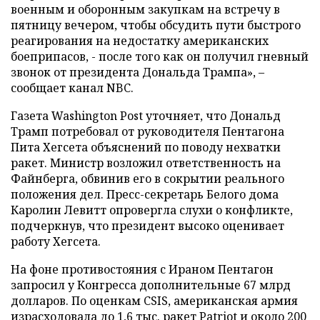
военным и оборонным закупкам на встречу в
пятницу вечером, чтобы обсудить пути быстрого
реагирования на недостатку американских
боеприпасов, - после того как он получил гневный
звонок от президента Дональда Трампа», –
сообщает канал NBC.
Газета Washington Post уточняет, что Дональд
Трамп потребовал от руководителя Пентагона
Пита Хегсета объяснений по поводу нехватки
ракет. Министр возложил ответственность на
Файнберга, обвинив его в сокрытии реального
положения дел. Пресс-секретарь Белого дома
Каролин Левитт опровергла слухи о конфликте,
подчеркнув, что президент высоко оценивает
работу Хегсета.
На фоне противостояния с Ираном Пентагон
запросил у Конгресса дополнительные 67 млрд
долларов. По оценкам CSIS, американская армия
израсходовала до 1,6 тыс. ракет Patriot и около 200