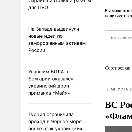
Израиля и Польши ракеты
для ПВО
Вы можете к
политике по 
На Западе выдвинули
новые идеи по
замороженным активам
России
Сортировка:
Упавшим БПЛА в
Болгарии оказался
украинский дрон-
8 АВГУСТА 2
приманка «Майя»
ВС Ро
«Флам
Турция ограничила
проход в Черное море
после атак украинских