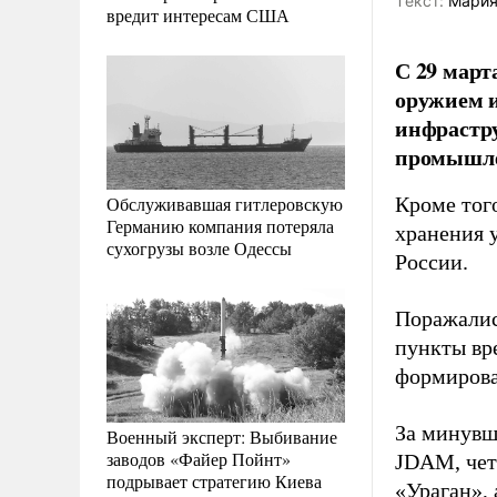
Tекст:
Мария
вредит интересам США
С 29 март
оружием и
инфрастру
промышле
Обслуживавшая гитлеровскую
Кроме тог
Германию компания потеряла
хранения 
сухогрузы возле Одессы
России.
Поражалис
пункты вр
формирова
За минувш
Военный эксперт: Выбивание
заводов «Файер Пойнт»
JDAM, чет
подрывает стратегию Киева
«Ураган», 