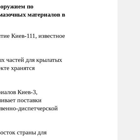
 оружием по
мазочных материалов в
ие Киев-111, известное
ых частей для крылатых
кте хранятся
иалов Киев-3,
ивает поставки
твенно-диспетчерской
осток страны для