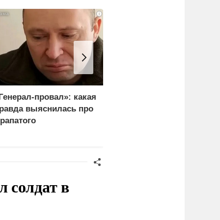
i
Генерал-провал»: какая
В России назвали
равда выяснилась про
законную цель наших
рапатого
ВС на территории
Германии
 солдат в