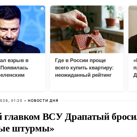
i
i
зал взрыв в
Где в России проще
«
 Появилась
всего купить квартиру:
п
Зеленским
неожиданный рейтинг
Д
026, 01:20 •
НОВОСТИ ДНЯ
 главком ВСУ Драпатый бросил
ые штурмы»