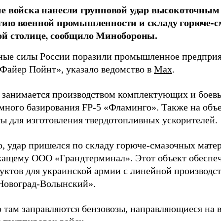
е войска нанесли групповой удар высокоточным
тию военной промышленности и складу горюче-с
ой столице, сообщило Минобороны.
ые силы России поразили промышленное предприят
Файер Пойнт», указало ведомство в
Max
.
д занимается производством комплектующих и боев
емного базирования FP-5 «Фламинго». Также на объе
ы для изготовления твердотопливных ускорителей.
о, удар пришелся по складу горюче-смазочных матер
ащему ООО «Грандтерминал». Этот объект обеспеч
уктов для украинской армии с линейной производс
Новоград-Волынский».
 там заправляются бензовозы, направляющиеся на в