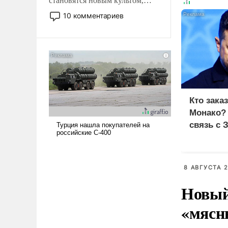
становятся новым культом,
постепенно вытесняя и
10 комментариев
отменяя традиционное
требование к человеку – быть
мужественным и твердым под
ударами судьбы, брать на себя
ответственность, помогать
слабым, идти вперед и
адаптироваться.
Кто зака
Монако?
связь с 
8 АВГУСТА 2
Новый
«мясн