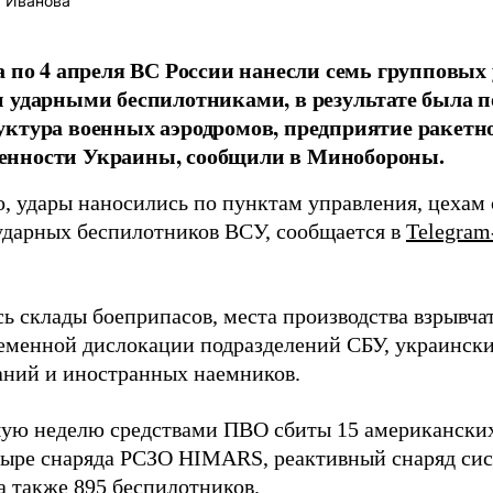
 Иванова
а по 4 апреля ВС России нанесли семь групповы
 ударными беспилотниками, в результате была 
ктура военных аэродромов, предприятие ракетн
нности Украины, сообщили в Минобороны.
о, удары наносились по пунктам управления, цехам
ударных беспилотников ВСУ, сообщается в
Telegram
ь склады боеприпасов, места производства взрывчат
еменной дислокации подразделений СБУ, украинск
ний и иностранных наемников.
ую неделю средствами ПВО сбиты 15 американски
ыре снаряда РСЗО HIMARS, реактивный снаряд сис
а также 895 беспилотников.