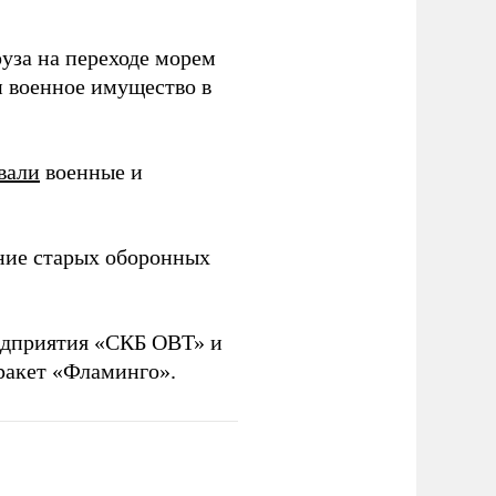
уза на переходе морем
и военное имущество в
вали
военные и
ние старых оборонных
дприятия «СКБ ОВТ» и
ракет «Фламинго».