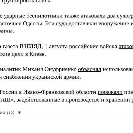
 группировок войск.
е ударные беспилотники также атаковали два сухогр
осточнее Одессы. Эти суда доставляли вооружение 
аины.
а газета ВЗГЛЯД, 1 августа российские войска
атако
кие цели в Киеве.
аналитик Михаил Онуфриенко
объяснял
использова
ля снабжения украинской армии.
России в Ивано-Франковской области
поражали
пре
», задействованные в производстве и хранении 
И (12)
▼