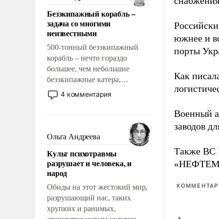
снабжения
казалось, что эти вопросы
Безэкипажный корабль –
решены раз и навсегда, но –
задача со многими
Российски
нет, не решены.
неизвестными
южнее и в
500-тонный безэкипажный
порты Укр
корабль – нечто гораздо
большее, чем небольшие
Как писал
безэкипажные катера,
логистичес
применение которых уже
4 комментария
стало обыденностью. Задача по
созданию такого корабля очень
Военный 
сложна и амбициозна. Однако
заводов д
и ее реализация радикально
Ольга Андреева
поднимет наши боевые
Также ВС 
Культ психотравмы
возможности.
разрушает и человека, и
«НЕФТЕМАШ
народ
КОММЕНТАРИ
Обиды на этот жестокий мир,
разрушающий нас, таких
хрупких и ранимых,