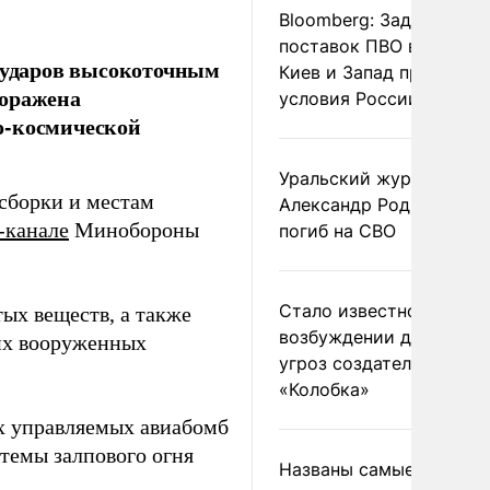
Bloomberg: Задержка
поставок ПВО вынудит
х ударов высокоточным
Киев и Запад принять
поражена
условия России
о-космической
Уральский журналист
 сборки и местам
Александр Родионов
-канале
Минобороны
погиб на СВО
Стало известно о
ых веществ, а также
возбуждении дела из-з
их вооруженных
угроз создателям
«Колобка»
х управляемых авиабомб
темы залпового огня
Названы самые