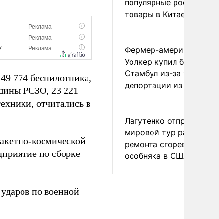
популярные российски
товары в Китае
Фермер-американец
Уолкер купил билет в
Стамбул из-за угрозы
 49 774 беспилотника,
депортации из России
ашины РСЗО, 23 221
ехники, отчитались в
Лагутенко отправился в
мировой тур ради
акетно-космической
ремонта сгоревшего
приятие по сборке
особняка в США
ударов по военной