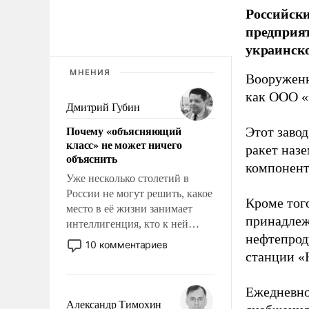
Российски
предприя
украинск
МНЕНИЯ
Вооруженн
как ООО «
Дмитрий Губин
Почему «объясняющий
Этот заво
класс» не может ничего
ракет наз
объяснить
компонент
Уже несколько столетий в
России не могут решить, какое
Кроме тог
место в её жизни занимает
принадлеж
интеллигенция, кто к ней
нефтепрод
принадлежит, а кого из неё
10 комментариев
исключили с правом
станции «
восстановления и без оного. И
чем она отличается от просто
Ежедневно
образованных людей. Иногда
Александр Тимохин