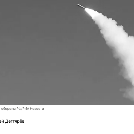
 обороны РФ/РИА Новости
ей Дегтярёв