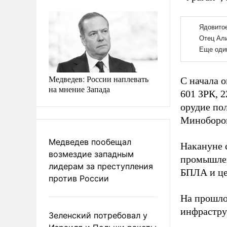
Медведев: России наплевать
С начала 
на мнение Запада
601 ЗРК, 
орудие по
Миноборо
Медведев пообещал
Накануне 
возмездие западным
промышлен
лидерам за преступления
БПЛА и це
против России
На прошло
инфрастру
Зеленский потребовал у