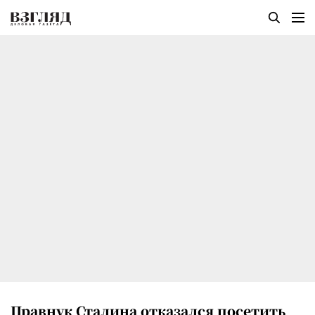
Правнук Сталина отказался посетить