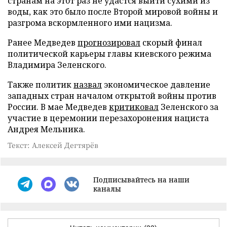
странам на этот раз не удастся выйти сухими из
воды, как это было после Второй мировой войны и
разгрома вскормленного ими нацизма.
Ранее Медведев
прогнозировал
скорый финал
политической карьеры главы киевского режима
Владимира Зеленского.
Также политик
назвал
экономическое давление
западных стран началом открытой войны против
России. В мае Медведев
критиковал
Зеленского за
участие в церемонии перезахоронения нациста
Андрея Мельника.
Текст: Алексей Дегтярёв
Подписывайтесь на наши
каналы