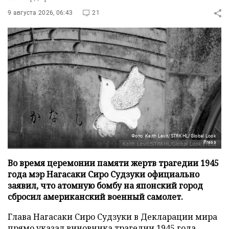
9 августа 2026, 06:43
21
Фото: Keith Levit/STRKHL/Global Look
Press
Во время церемонии памяти жертв трагедии 1945
года мэр Нагасаки Сиро Судзуки официально
заявил, что атомную бомбу на японский город
сбросил американский военный самолет.
Глава Нагасаки Сиро Судзуки в Декларации мира
прямо указал виновника трагедии 1945 года,