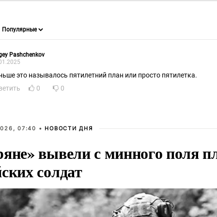
gey Pashchenkоv
01.2025
ньше это называлось пятилетний план или просто пятилетка.
ветить
0
0
026, 07:40 •
НОВОСТИ ДНЯ
ряне» вывели с минного поля п
йских солдат