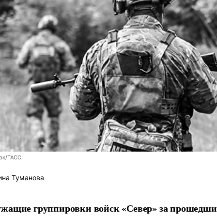
юк/ТАСС
ина Туманова
ужащие группировки войск «Север» за прошедши