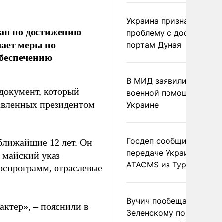
Украина признала
ан по достижению
проблему с доступом к
чает меры по
портам Дуная
обеспечению
В МИД заявили о прямо
документ, который
военной помощи Румы
тавленных президентом
Украине
Госдеп сообщил о
ближайшие 12 лет. Он
передаче Украине раке
 майский указ
ATACMS из Турции
госпрограмм, отраслевые
Вучич пообещал
ктер», – пояснили в
Зеленскому помочь со