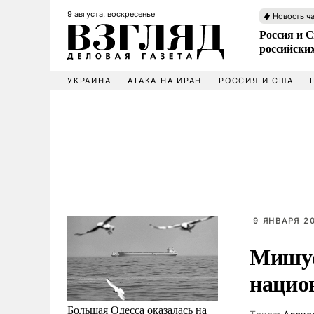
9 августа, воскресенье
Новость ч
Россия и 
российских
УКРАИНА
АТАКА НА ИРАН
РОССИЯ И США
9 ЯНВАРЯ 20
Мишус
национ
Большая Одесса оказалась на