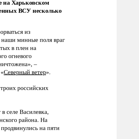
е на Харьковском
аченных ВСУ несколько
орваться из
з наши минные поля враг
тых в плен на
ого огневого
уничтожена», –
 «
Северный ветер
».
 троих российских
 в селе Василевка,
нского района. На
продвинулись на пяти