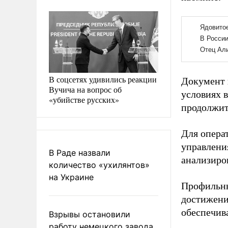
В соцсетях удивились реакции
Документ 
Вучича на вопрос об
условиях 
«убийстве русских»
продолжит
Для опера
управлени
В Раде назвали
анализиро
количество «ухилянтов»
на Украине
Профильны
достижени
обеспечива
Взрывы остановили
работу немецкого завода