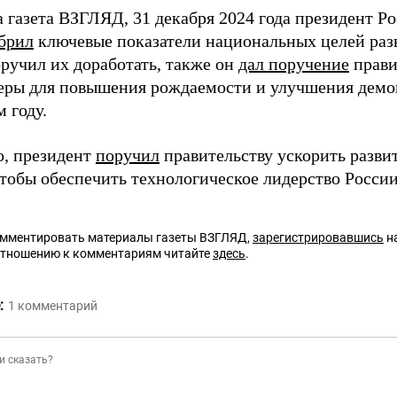
а газета ВЗГЛЯД, 31 декабря 2024 года президент 
брил
ключевые показатели национальных целей разв
оручил их доработать, также он
дал поручение
прави
еры для повышения рождаемости и улучшения демо
 году.
о, президент
поручил
правительству ускорить разви
чтобы обеспечить технологическое лидерство России
омментировать материалы газеты ВЗГЛЯД,
зарегистрировавшись
на
отношению к комментариям читайте
здесь
.
:
1
комментарий