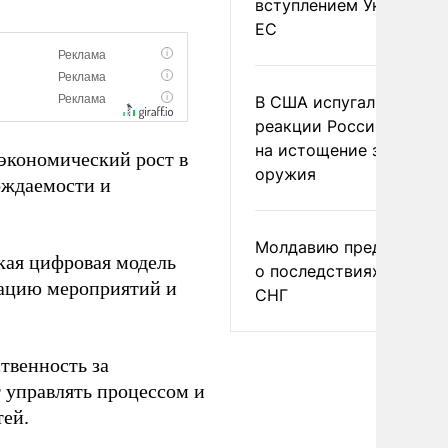
вступлением Украины в
ЕС
В США испугались
реакции России и Кита
на истощение запасов
 экономический рост в
оружия
ождаемости и
Молдавию предупреди
кая цифровая модель
о последствиях выхода
зацию мероприятий и
СНГ
твенность за
 управлять процессом и
тей.