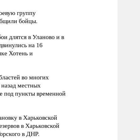
боевую группу
ообщили бойцы.
и длятся в Уланово и в
двинулись на 16
лке Хотень и
бластей во многих
 назад местных
ье под пункты временной
новку в Харьковской
езервов в Харьковской
орского в ДНР.