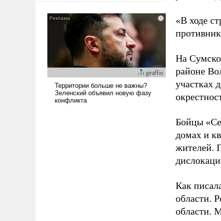
сложна и амбициозна. Однако
и ее реализация радикально
«В ходе с
поднимет наши боевые
противнику
возможности.
На Сумско
районе Во
участках д
окрестнос
Бойцы «Се
домах и к
жителей. 
дислокаци
Как писал
области. 
области. 