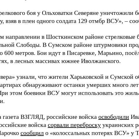
трелкового боя у Ольховатки Северяне уничтожили 
, взяв в плен одного солдата 129 отмбр ВСУ», – с
м направлении в Шосткинском районе стрелковые бо
льной Слободы. В Сумском районе штурмовики про
о 600 метров. Бои идут в Писаревке, Марьино, посё
тях, в лесных массивах южнее Иволжанского.
вера» узнали, что жители Харьковской и Сумской о
вартирах обнаруживают останки умерших много лет
При этом боевики ВСУ могут использовать это жил
и.
а газета ВЗГЛЯД, российские войска
освободили
Ива
Российские войска
сорвали переброску
украинских р
Марочко
сообщил
о «колоссальных потерях ВСУ» у Т