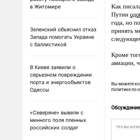
Как писал
в Житомире
Путин
одо
года, но п
Зеленский объяснил отказ
принять м
Запада помогать Украине
следующем
с баллистикой
Кроме тог
авиации, 
В Киеве заявили о
серьезном повреждении
порта и энергообъектов
Вы можете к
Одессы
политике по 
Обсуждение
«Северяне» вывели с
минного поля пленных
российских солдат