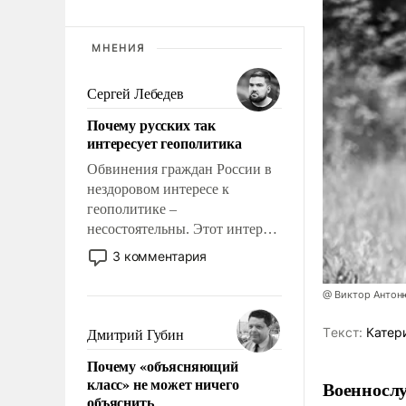
МНЕНИЯ
Сергей Лебедев
Почему русских так
интересует геополитика
Обвинения граждан России в
нездоровом интересе к
геополитике –
несостоятельны. Этот интерес
рационален и прагматичен. Он
3 комментария
обусловлен тысячелетним
опытом выживания в крайне
@ Виктор Антон
непростых условиях и
фундаментальным знанием,
Tекст:
Катер
Дмитрий Губин
что мировая политика имеет
Почему «объясняющий
свойство заявляться на порог
класс» не может ничего
Военносл
нашего дома.
объяснить