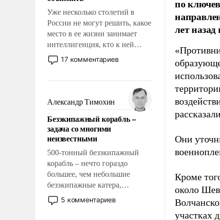
по ключе
Уже несколько столетий в
направлен
России не могут решить, какое
лет назад
место в ее жизни занимает
интеллигенция, кто к ней
«Противни
принадлежит, а кого из нее
17 комментариев
образующе
исключили с правом
использов
восстановления и без оного. И
территории
чем она отличается от просто
образованных людей. Иногда
воздейств
Александр Тимохин
казалось, что эти вопросы
рассказал
Безэкипажный корабль –
решены раз и навсегда, но –
задача со многими
нет, не решены.
неизвестными
Они уточн
военнопле
500-тонный безэкипажный
корабль – нечто гораздо
большее, чем небольшие
Кроме того
безэкипажные катера,
около Шев
применение которых уже
5 комментариев
Волчанско
стало обыденностью. Задача по
участках д
созданию такого корабля очень