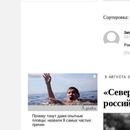
Сортировка:
Ser
09.
Ра
От
9 АВГУСТА 2
«Севе
росси