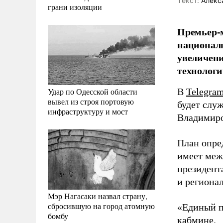
Tекст:
Алекс
грани изоляции
Премьер-
националь
увеличен
технологи
Удар по Одесской области
В
Telegra
вывел из строя портовую
будет слу
инфраструктуру и мост
Владимир
План опре
имеет меж
президент
и региона
Мэр Нагасаки назвал страну,
сбросившую на город атомную
«Единый п
бомбу
кабмине.