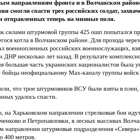
вым направлениям фронта и в Волчанском район
ии смогли спасти трех российских солдат, захв
 и отправленных теперь на минные поля.
к силами штурмовой группы 425 ошп попытался пр
гося котла в Волчанском районе. Для прохода чере
ал военнопленных российских военнослужащих, взя
 ДНР несколько лет назад. В результате комплексн
ия большая часть украинских националистов была 
и бойцы неофициальному Max-каналу группы войск
или, что трое штурмовиков ВСУ были взяты в плен,
нных удалось спасти.
, на Харьковском направлении стрелковые бои идут
ченково и Петропавловки, в лесных массивах Волча
м направлении штурмовые подразделения «Севера» 
о 400 метров.