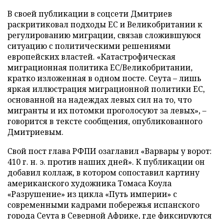
В своей публикации в соцсети Дмитриев
раскритиковал подходы ЕС и Великобритании к
регулированию миграции, связав сложившуюся
ситуацию с политическими решениями
европейских властей. «Катастрофическая
миграционная политика ЕС/Великобритании,
кратко изложенная в одном посте. Сеута – лишь
яркая иллюстрация миграционной политики ЕС,
основанной на надеждах левых сил на то, что
мигранты и их потомки проголосуют за левых», –
говорится в тексте сообщения, опубликованного
Дмитриевым.
Свой пост глава РФПИ озаглавил «Варвары у ворот:
410 г. н. э. против наших дней». К публикации он
добавил коллаж, в котором сопоставил картину
американского художника Томаса Коула
«Разрушение» из цикла «Путь империи» с
современными кадрами побережья испанского
города Сеута в Северной Африке, где фиксируются