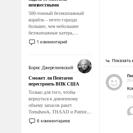
адаптироваться.
неизвестными
500-тонный безэкипажный
корабль – нечто гораздо
большее, чем небольшие
безэкипажные катера,
применение которых уже
1 комментарий
стало обыденностью. Задача по
созданию такого корабля очень
сложна и амбициозна. Однако
Показать 
и ее реализация радикально
Борис Джерелиевский
поднимет наши боевые
Пол
Сможет ли Пентагон
возможности.
23.
перестроить ВПК США
Ко
Только для того, чтобы
От
вернуться к довоенному
объему запасов ракет
Tomahawk, THAAD и Patriot
США потребуется более трех
6 комментариев
лет. Даже небольшая война с
Ираном опустошила