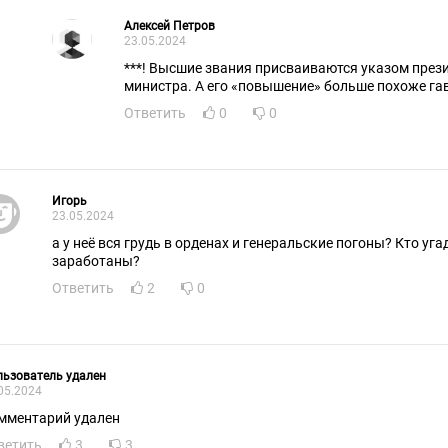
Алексей Петров
23.05.2024
***! Высшие звания присваиваются указом през
министра. А его «повышение» больше похоже га
Ответить
0
0
Игорь
23.05.2024
а у неё вся грудь в орденах и генеральские погоны? Кто уг
заработаны?
Ответить
2
0
ьзователь удален
05.2024
мментарий удален
ветить
3
3