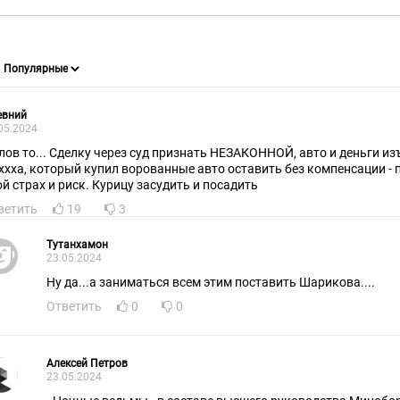
евний
05.2024
лов то... Сделку через суд признать НЕЗАКОННОЙ, авто и деньги из
ххха, который купил ворованные авто оставить без компенсации - 
ой страх и риск. Курицу засудить и посадить
ветить
19
3
Тутанхамон
23.05.2024
Ну да...а заниматься всем этим поставить Шарикова....
Ответить
0
0
Алексей Петров
23.05.2024