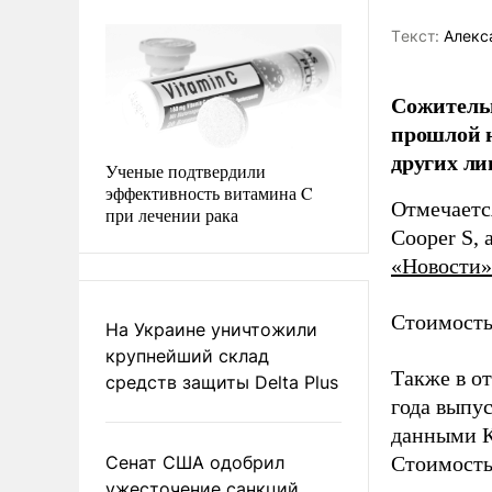
Tекст:
Алекс
Сожитель
прошлой н
других ли
Ученые подтвердили
эффективность витамина C
Отмечаетс
при лечении рака
Cooper S, 
«Новости»
Стоимость 
На Украине уничтожили
крупнейший склад
Также в о
средств защиты Delta Plus
года выпу
данными К
Сенат США одобрил
Стоимость
ужесточение санкций