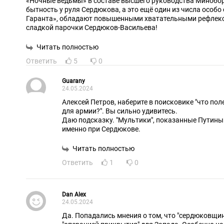
«Ночные ведьмы» в составе высшего руководства Минобор
бытность у руля Сердюкова, а это ещё один из числа особо одарён
Гаранта», обладают повышенными хватательными рефлекс
сладкой парочки Сердюков-Васильева!
Читать полностью
Ответить
5
0
Guarany
24.05.2024
Алексей Петров, наберите в поисковике "что по
для армии?". Вы сильно удивитесь.
Даю подсказку. "Мультики", показанные Путины
именно при Сердюкове.
Читать полностью
Ответить
1
0
Dan Alex
24.05.2024
Да. Попадались мнения о том, что "сердюковщи