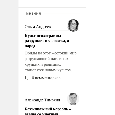
МНЕНИЯ
Ольга Андреева
Культ психотравмы
разрушает и человека, и
народ
Обиды на этот жестокий мир,
разрушающий нас, таких
хрупких и ранимых,
становятся новым культом,
постепенно вытесняя и
6 комментариев
отменяя традиционное
требование к человеку – быть
мужественным и твердым под
ударами судьбы, брать на себя
Александр Тимохин
ответственность, помогать
Безэкипажный корабль –
слабым, идти вперед и
задача со многими