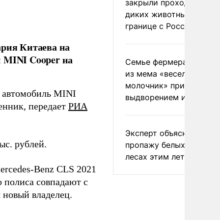
закрыли проходы для
диких животных на
границе с Россией
рия Китаева на
 MINI Cooper на
Семье фермера Уолкер
из мема «веселый
молочник» пригрозили
н автомобиль MINI
выдворением из Росси
венник, передает
РИА
Эксперт объяснил
ыс. рублей.
пропажу белых грибов 
лесах этим летом
ercedes-Benz CLS 2021
о полиса совпадают с
 новый владелец.