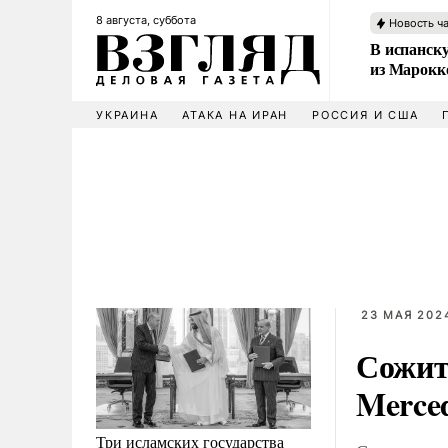
8 августа, суббота
Новость ч
В испанск
из Марокк
УКРАИНА
АТАКА НА ИРАН
РОССИЯ И США
23 МАЯ 2024
Сожит
Merce
Три исламских государства