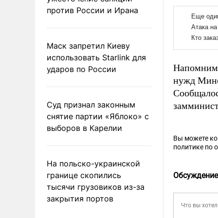
против России и Ирана
Маск запретил Киеву
использовать Starlink для
Напомним,
ударов по России
нужд Мино
Сообщалос
Суд признал законным
замминис
снятие партии «Яблоко» с
выборов в Карелии
Вы можете к
политике по 
На польско-украинской
границе скопились
Обсуждение
тысячи грузовиков из-за
закрытия портов