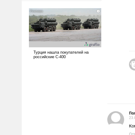
американские арсеналы.
Сложившаяся ситуация
означает многолетний период
уязвимости США, например,
перед Китаем.
Пол
23.
Ко
От