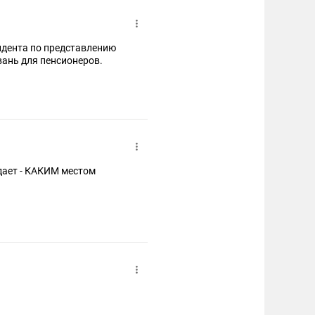
идента по представлению
вань для пенсионеров.
адает - КАКИМ местом