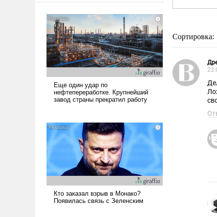
Сортировка:
Др
23.
Де
Ло
св
От