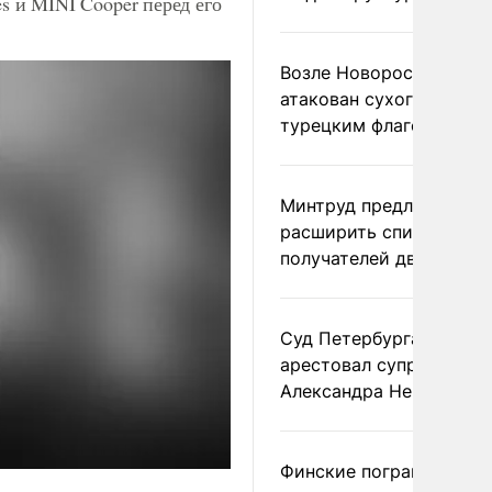
 и MINI Cooper перед его
Возле Новороссийска
атакован сухогруз под
турецким флагом
Минтруд предложил
расширить список
получателей двух пенс
Суд Петербурга заочно
арестовал супругу
Александра Невзорова
Финские пограничники