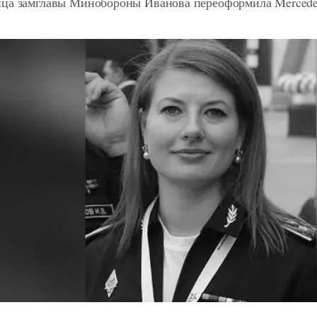
ца замглавы Минобороны Иванова переоформила Mercedes