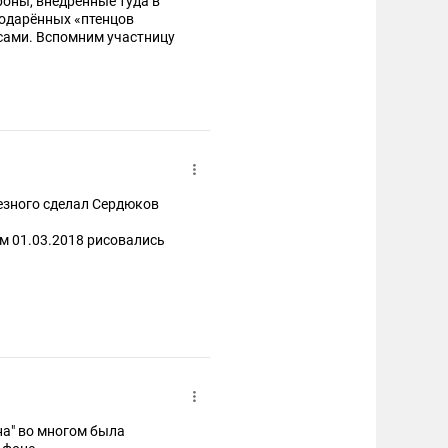
оны, внедрённые туда в
ных «птенцов
ами. Вспомним участницу
лезного сделал Сердюков
м 01.03.2018 рисовались
на" во многом была